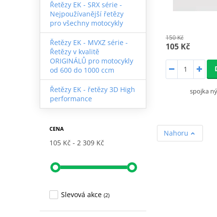
Řetězy EK - SRX série -
Nejpoužívanější řetězy
pro všechny motocykly
150 Kč
Řetězy EK - MVXZ série -
105 Kč
Řetězy v kvalitě
ORIGINÁLŮ pro motocykly
od 600 do 1000 ccm
Řetězy EK - řetězy 3D High
spojka n
performance
CENA
Nahoru
105 Kč
2 309 Kč
Slevová akce
(2)