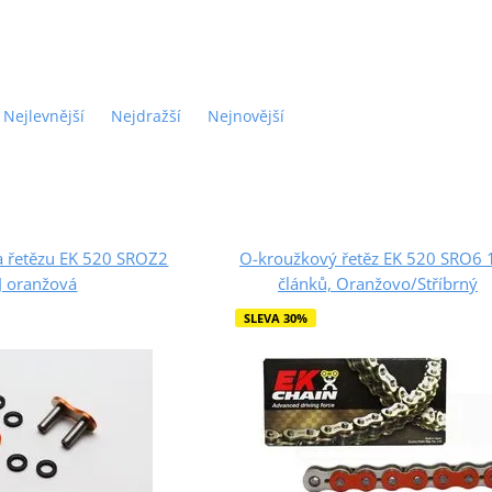
Nejlevnější
Nejdražší
Nejnovější
a řetězu EK 520 SROZ2
O-kroužkový řetěz EK 520 SRO6 
J oranžová
článků, Oranžovo/Stříbrný
SLEVA 30%