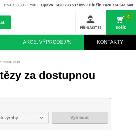
Po-Pá: 8:30 - 17:00
Opava +420 733 537 099 / Hlučín +420 734 541 648
0
at
PŘIHLÁSIT SE
KOŠÍK
AKCE, VÝPRODEJ %
KONTAKTY
ostupnou cenu
etězy za dostupnou
Vyhledat
ok výroby