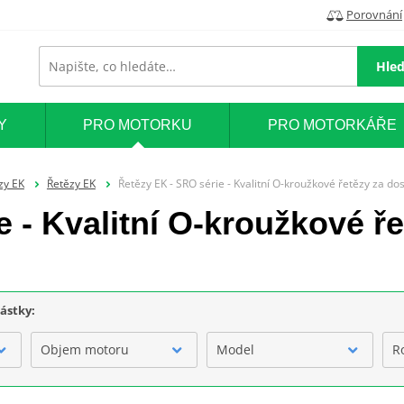
Porovnání
Hled
Y
PRO MOTORKU
PRO MOTORKÁŘE
zy EK
Řetězy EK
Řetězy EK - SRO série - Kvalitní O-kroužkové řetězy za d
e - Kvalitní O-kroužkové ř
částky:
Objem motoru
Model
R