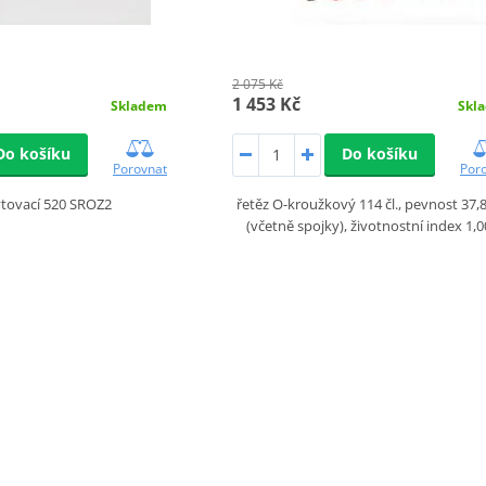
2 075 Kč
1 453 Kč
Skladem
Skl
Do košíku
Do košíku
Porovnat
Por
ýtovací 520 SROZ2
řetěz O-kroužkový 114 čl., pevnost 37,
(včetně spojky), životnostní index 1,