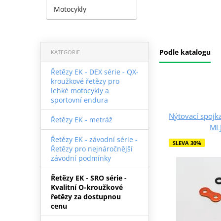
Motocykly
Podle katalogu
KATEGORIE
Řetězy EK - DEX série - QX-
kroužkové řetězy pro
lehké motocykly a
sportovní endura
Nýtovací spojk
Řetězy EK - metráž
ML
Řetězy EK - závodní série -
SLEVA 30%
Řetězy pro nejnáročnější
závodní podmínky
Řetězy EK - SRO série -
Kvalitní O-kroužkové
řetězy za dostupnou
cenu