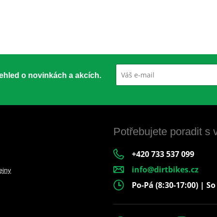
přehled o novinkách a akcích.
Potřebujete poradit s
+420 733 537 099
info@dirtbikes.cz
ejny
Po-Pá (8:30-17:00) | So