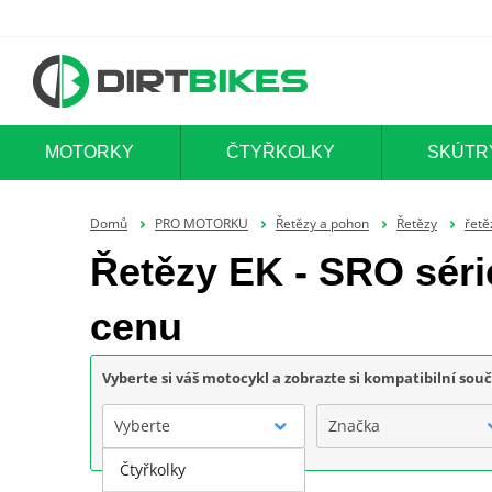
MOTORKY
ČTYŘKOLKY
SKÚTR
Domů
PRO MOTORKU
Řetězy a pohon
Řetězy
řetě
Řetězy EK - SRO séri
cenu
Vyberte si váš motocykl a zobrazte si kompatibilní sou
Vyberte
Značka
Čtyřkolky