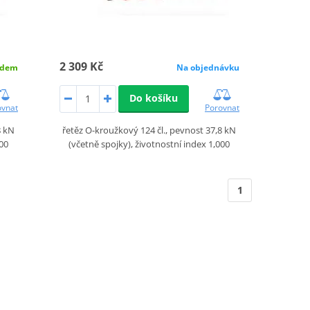
2 309 Kč
adem
Na objednávku
Do košíku
ovnat
Porovnat
8 kN
řetěz O-kroužkový 124 čl., pevnost 37,8 kN
000
(včetně spojky), životnostní index 1,000
1