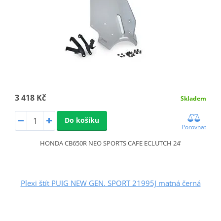
3 418 Kč
Skladem
Do košíku
Porovnat
HONDA CB650R NEO SPORTS CAFE ECLUTCH 24'
Plexi štít PUIG NEW GEN. SPORT 21995J matná černá