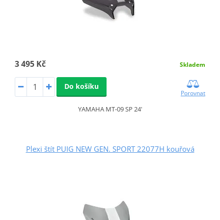
3 495 Kč
Skladem
Do košíku
Porovnat
YAMAHA MT-09 SP 24'
Plexi štít PUIG NEW GEN. SPORT 22077H kouřová