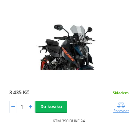
3 435 Kč
Skladem
Do košíku
Porovnat
KTM 390 DUKE 24'