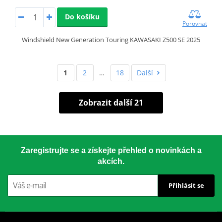
Do košíku
Porovnat
Windshield New Generation Touring KAWASAKI Z500 SE 2025
1
2
…
18
Další
Zobrazit další 21
Zaregistrujte se a získejte přehled o novinkách a
akcích.
Přihlásit se