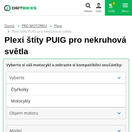
0
Hledat
Účet
Košík
Menu
Hledat
Domů
PRO MOTORKU
Plexi
Plexi štíty PUIG pro nekruhová světla
Plexi štíty PUIG pro nekruhová
světla
Vyberte si váš motocykl a zobrazte si kompatibilní součástky:
Vyberte
Čtyřkolky
Značka
Motocykly
Objem motoru
Model