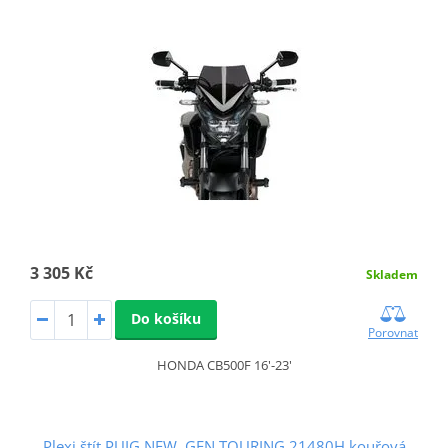
3 305 Kč
Skladem
Do košíku
Porovnat
HONDA CB500F 16'-23'
Plexi štít PUIG NEW. GEN TOURING 21480H kouřová