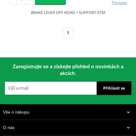
Porovnat
BRAKE LEVER OFF-ROAD + SUPPORT KTM
1
Zaregistrujte se a získejte přehled o novinkách a
akcích.
Přihlásit se
Vše o nákupu
O nás