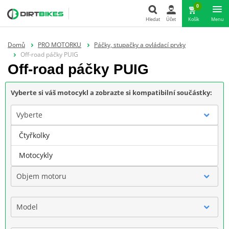
0
Hledat
Účet
Košík
Menu
Hledat
Domů
PRO MOTORKU
Páčky, stupačky a ovládací prvky
Off-road páčky PUIG
Off-road páčky PUIG
Vyberte si váš motocykl a zobrazte si kompatibilní součástky:
Vyberte
Čtyřkolky
Značka
Motocykly
Objem motoru
Model