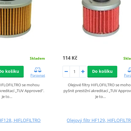
114 Kč
Skladem
Skl
Do košíku
Do košíku
Porovnat
Por
y HIFLOFILTRO se mohou
Olejové filtry HIFLOFILTRO se moh
akreditací „TUV Approved".
pyšnit prestižní akreditací „TUV Approv
Je to…
Je to…
r HF128, HIFLOFILTRO
Olejový filtr HF129, HIFLOFILT