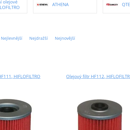
í olejové
ATHENA
QT
IFLOFILTRO
Nejlevnější
Nejdražší
Nejnovější
r HF111, HIFLOFILTRO
Olejový filtr HF112, HIFLOFILT