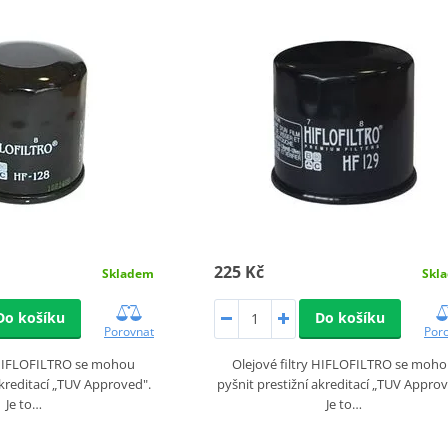
225 Kč
Skladem
Skl
Do košíku
Do košíku
Porovnat
Por
y HIFLOFILTRO se mohou
Olejové filtry HIFLOFILTRO se moh
akreditací „TUV Approved".
pyšnit prestižní akreditací „TUV Approv
Je to…
Je to…