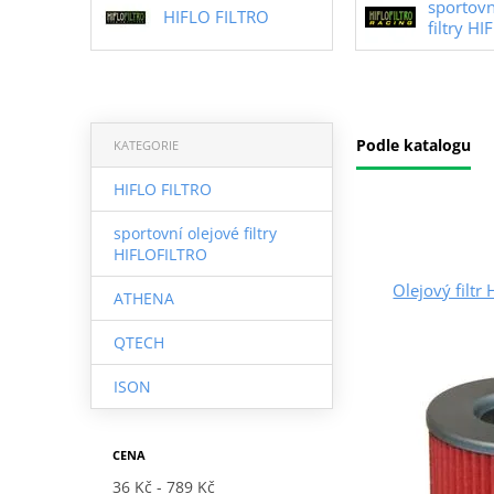
sportovn
HIFLO FILTRO
filtry H
Podle katalogu
KATEGORIE
HIFLO FILTRO
sportovní olejové filtry
HIFLOFILTRO
Olejový filt
ATHENA
QTECH
ISON
CENA
36 Kč
789 Kč