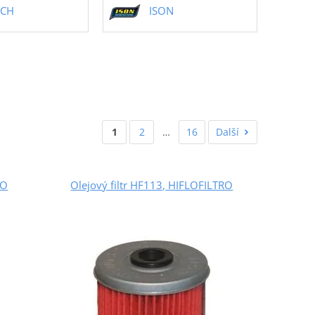
ECH
ISON
1
2
…
16
Další
RO
Olejový filtr HF113, HIFLOFILTRO