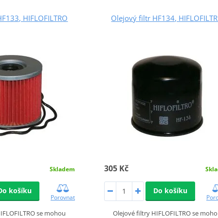
r HF133, HIFLOFILTRO
Olejový filtr HF134, HIFLOFILT
305 Kč
Skladem
Skl
Do košíku
Do košíku
Porovnat
Por
y HIFLOFILTRO se mohou
Olejové filtry HIFLOFILTRO se moh