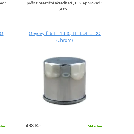
ed".
pyšnit prestižní akreditací „TUV Approved".
Je to…
RO
Olejový filtr HF138C, HIFLOFILTRO
(Chrom)
438 Kč
adem
Skladem