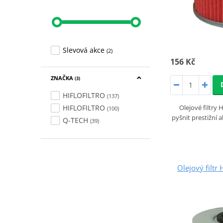
Slevová akce
(2)
156 Kč
ZNAČKA
(3)
HIFLOFILTRO
(137)
HIFLOFILTRO
Olejové filtr
(100)
pyšnit prestižní 
Q-TECH
(39)
Olejový filt