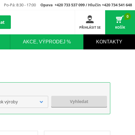
Po-Pá: 8:30 - 17:00
Opava +420 733 537 099 / Hlučín +420 734 541 648
0
at
PŘIHLÁSIT SE
KOŠÍK
AKCE, VÝPRODEJ %
KONTAKTY
Vyhledat
ok výroby