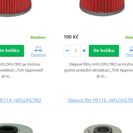
100 Kč
Skladem
Skl
Do košíku
Do košíku
Porovnat
Por
y HIFLOFILTRO se mohou
Olejové filtry HIFLOFILTRO se moh
akreditací „TUV Approved".
pyšnit prestižní akreditací „TUV Approv
Je to…
Je to…
r HF114, HIFLOFILTRO
Olejový filtr HF116, HIFLOFILT