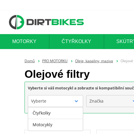
MOTORKY
ČTYŘKOLKY
SKÚTR
Domů
PRO MOTORKU
Oleje, kapaliny, maziva
Olejové f
Olejové filtry
Vyberte si váš motocykl a zobrazte si kompatibilní sou
Vyberte
Značka
Čtyřkolky
Motocykly