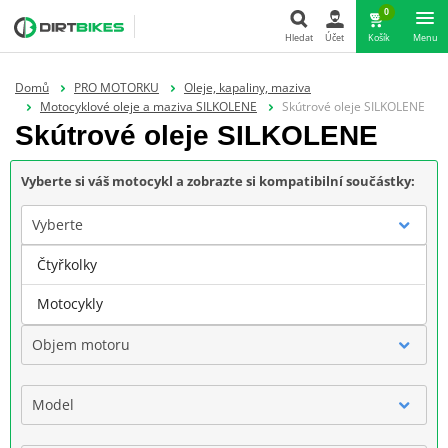
0
Hledat
Účet
Košík
Menu
Hledat
Domů
PRO MOTORKU
Oleje, kapaliny, maziva
Motocyklové oleje a maziva SILKOLENE
Skútrové oleje SILKOLENE
Skútrové oleje SILKOLENE
Vyberte si váš motocykl a zobrazte si kompatibilní součástky:
Vyberte
Čtyřkolky
Značka
Motocykly
Objem motoru
Model