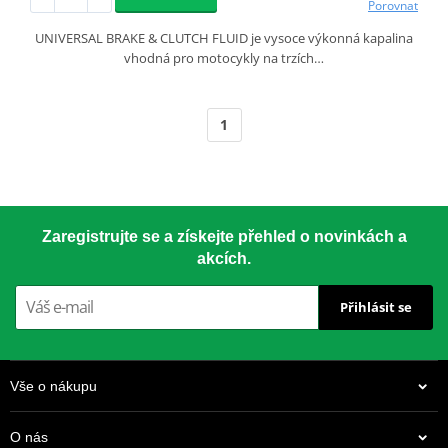
Porovnat
UNIVERSAL BRAKE & CLUTCH FLUID je vysoce výkonná kapalina
vhodná pro motocykly na trzích…
1
Zaregistrujte se a získejte přehled o novinkách a
akcích.
Přihlásit se
Vše o nákupu
O nás