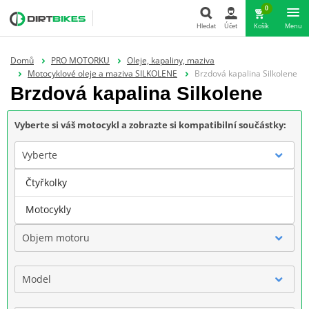
0
Hledat
Účet
Košík
Menu
Hledat
Domů
PRO MOTORKU
Oleje, kapaliny, maziva
Motocyklové oleje a maziva SILKOLENE
Brzdová kapalina Silkolene
Brzdová kapalina Silkolene
Vyberte si váš motocykl a zobrazte si kompatibilní součástky:
Vyberte
Čtyřkolky
Značka
Motocykly
Objem motoru
Model