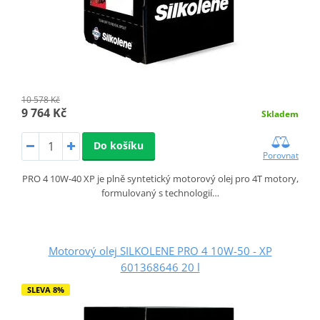
10 578 Kč
9 764 Kč
Skladem
Do košíku
Porovnat
PRO 4 10W-40 XP je plně syntetický motorový olej pro 4T motory,
formulovaný s technologií…
Motorový olej SILKOLENE PRO 4 10W-50 - XP
601368646 20 l
SLEVA 8%