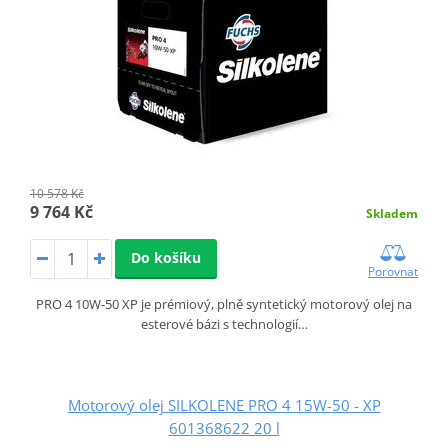
10 578 Kč
9 764 Kč
Skladem
Do košíku
Porovnat
PRO 4 10W-50 XP je prémiový, plně syntetický motorový olej na
esterové bázi s technologií…
Motorový olej SILKOLENE PRO 4 15W-50 - XP
601368622 20 l