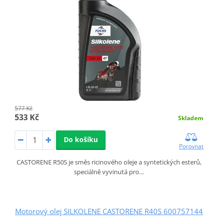
577 Kč
533 Kč
Skladem
Do košíku
Porovnat
CASTORENE R50S je směs ricinového oleje a syntetických esterů,
speciálně vyvinutá pro…
Motorový olej SILKOLENE CASTORENE R40S 600757144