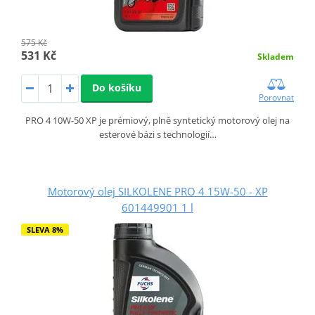
575 Kč
531 Kč
Skladem
Do košíku
Porovnat
PRO 4 10W-50 XP je prémiový, plně syntetický motorový olej na
esterové bázi s technologií…
Motorový olej SILKOLENE PRO 4 15W-50 - XP
601449901 1 l
SLEVA 8%