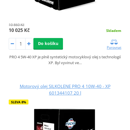
10 860 Kč
10 025 Kč
Skladem
Do košíku
Porovnat
PRO 4 5W-40 XP je plně syntetický motocyklový olej s technologií
XP. Byl vyvinut ve…
Motorový olej SILKOLENE PRO 4 10W-40 - XP
601344107 20 l
SLEVA 8%