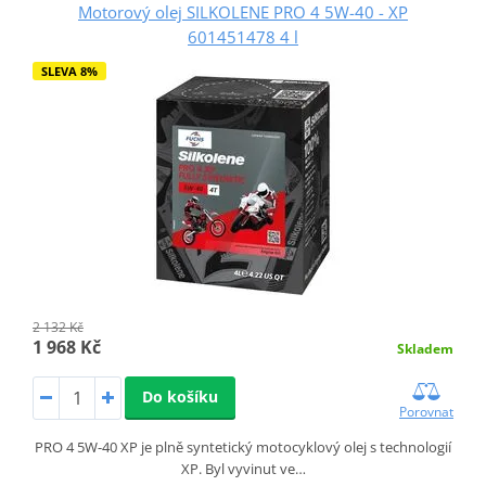
Motorový olej SILKOLENE PRO 4 5W-40 - XP
601451478 4 l
SLEVA 8%
2 132 Kč
1 968 Kč
Skladem
Do košíku
Porovnat
PRO 4 5W-40 XP je plně syntetický motocyklový olej s technologií
XP. Byl vyvinut ve…