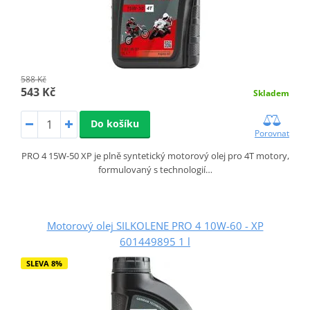
588 Kč
543 Kč
Skladem
Do košíku
Porovnat
PRO 4 15W-50 XP je plně syntetický motorový olej pro 4T motory,
formulovaný s technologií…
Motorový olej SILKOLENE PRO 4 10W-60 - XP
601449895 1 l
SLEVA 8%