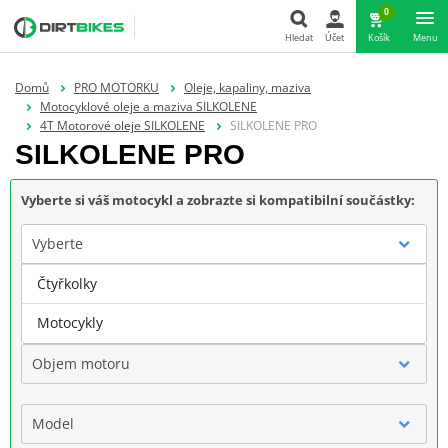
0
Hledat
Účet
Košík
Menu
Hledat
Domů
PRO MOTORKU
Oleje, kapaliny, maziva
Motocyklové oleje a maziva SILKOLENE
4T Motorové oleje SILKOLENE
SILKOLENE PRO
SILKOLENE PRO
Vyberte si váš motocykl a zobrazte si kompatibilní součástky:
Vyberte
Čtyřkolky
Značka
Motocykly
Objem motoru
Model