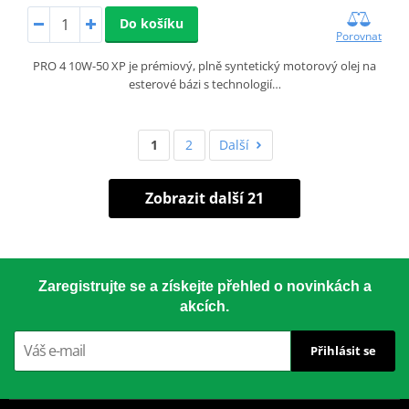
Do košíku
Porovnat
PRO 4 10W-50 XP je prémiový, plně syntetický motorový olej na
esterové bázi s technologií…
1
2
Další
Zobrazit další 21
Zaregistrujte se a získejte přehled o novinkách a
akcích.
Přihlásit se