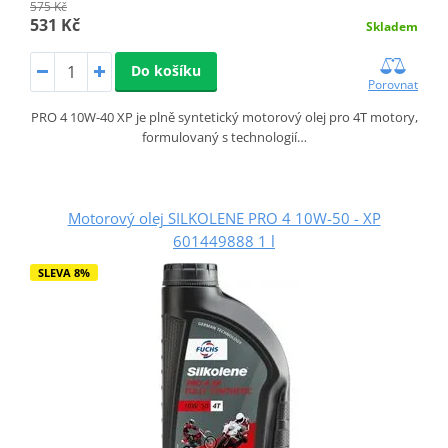
575 Kč
531 Kč
Skladem
Do košíku
Porovnat
PRO 4 10W-40 XP je plně syntetický motorový olej pro 4T motory,
formulovaný s technologií…
Motorový olej SILKOLENE PRO 4 10W-50 - XP
601449888 1 l
SLEVA 8%