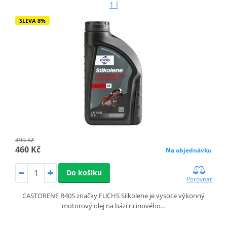
1 l
SLEVA 8%
499 Kč
460 Kč
Na objednávku
Do košíku
Porovnat
CASTORENE R40S značky FUCHS Silkolene je vysoce výkonný
motorový olej na bázi ricinového…