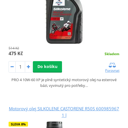
514 Kč
475 Kč
Skladem
Do košíku
Porovnat
PRO 4 10W-60 XP je plně syntetický motorový olej na esterové
bázi, vyvinutý pro potřeby…
Motorový olej SILKOLENE CASTORENE R50S 600985967
1 l
SLEVA 8%