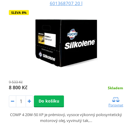
601368707 20 l
SLEVA 8%
9 533 Kč
8 800 Kč
Skladem
Do košíku
Porovnat
COMP 4 20W-50 XP je prémiový, vysoce výkonný polosyntetický
motorový olej, vyvinutý tak,…