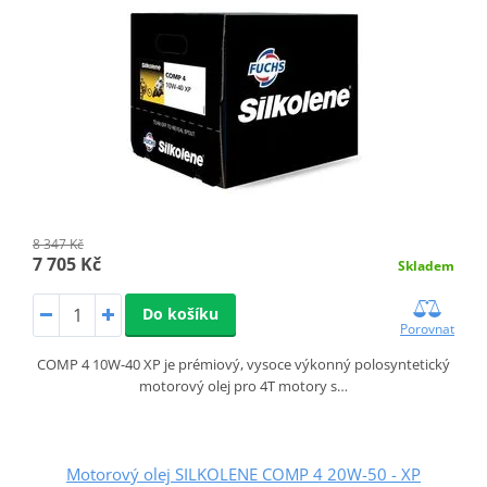
8 347 Kč
7 705 Kč
Skladem
Do košíku
Porovnat
COMP 4 10W-40 XP je prémiový, vysoce výkonný polosyntetický
motorový olej pro 4T motory s…
Motorový olej SILKOLENE COMP 4 20W-50 - XP