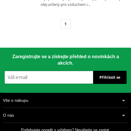
olej určený pro vzduchem i…
1
Zaregistrujte se a získejte přehled o novinkách a
akcích.
Přihlásit se
Vše o nákupu
O nás
Potřebujete poradit s výběrem? Neváhejte se zeptat: