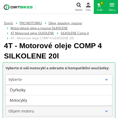
0
Hledat
Účet
Košík
Menu
Hledat
Domů
PRO MOTORKU
Oleje, kapaliny, maziva
Motocyklové oleje a maziva SILKOLENE
4T Motorové oleje SILKOLENE
SILKOLENE Comp 4
4T - Motorové oleje COMP 4 SILKOLENE 20l
4T - Motorové oleje COMP 4
SILKOLENE 20l
Vyberte si váš motocykl a zobrazte si kompatibilní součástky:
Vyberte
Čtyřkolky
Značka
Motocykly
Objem motoru