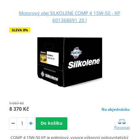
Motorový olej SILKOLENE COMP 4 15W-50 - XP
601368691 20 l
SLEVA 8%
9 067 Kč
8 370 Kč
Na objednávku
Do košíku
Porovnat
COMP 4 15W-50 XP je prémiový, vysoce výkonný polosyntetický