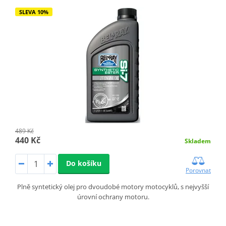
SLEVA 10%
489 Kč
440 Kč
Skladem
Do košíku
Porovnat
Plně syntetický olej pro dvoudobé motory motocyklů, s nejvyšší
úrovní ochrany motoru.