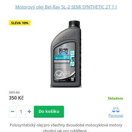
Motorový olej Bel-Ray SL-2 SEMI SYNTHETIC 2T 1 l
SLEVA 10%
389 Kč
350 Kč
Skladem
Do košíku
Porovnat
Polosyntetický olej pro všechny dvoudobé motocyklové motory
vhodný jak pro oddělené…