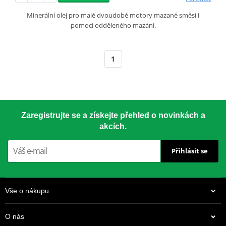
Minerální olej pro malé dvoudobé motory mazané směsí i
pomocí odděleného mazání.
1
Zaregistrujte se a získejte přehled o novinkách a
akcích.
Přihlásit se
Vše o nákupu
O nás