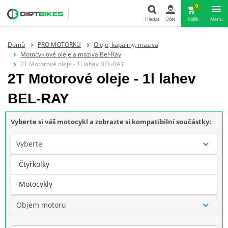
0
Hledat
Účet
Košík
Menu
Hledat
Domů
PRO MOTORKU
Oleje, kapaliny, maziva
Motocyklové oleje a maziva Bel-Ray
2T Motorové oleje - 1l lahev BEL-RAY
2T Motorové oleje - 1l lahev
BEL-RAY
Vyberte si váš motocykl a zobrazte si kompatibilní součástky:
Vyberte
Čtyřkolky
Značka
Motocykly
Objem motoru