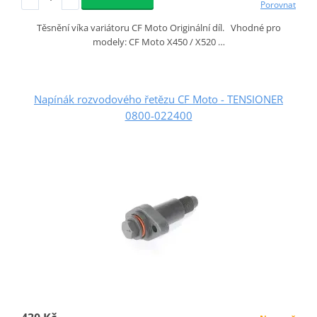
Porovnat
Těsnění víka variátoru CF Moto Originální díl. Vhodné pro
modely: CF Moto X450 / X520 …
Napínák rozvodového řetězu CF Moto - TENSIONER
0800-022400