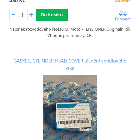
430 Kč
Na cestě
Do košíku
Porovnat
Napínák rozvodového řetězu CF Moto - TENSIONER Originální díl.
Vhodné pro modely: CF…
GASKET, CYLINDER HEAD COVER těsnění ventilového
víka