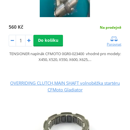
560 Kč
Na prodejně
Do košíku
Porovnat
TENSIONER napínák CFMOTO 0GR0-023400 vhodné pro modely:
X450, X520, X550, X600, X625,…
OVERRIDING CLUTCH,MAIN SHAFT volnoběžka startéru
CFMoto Gladiator