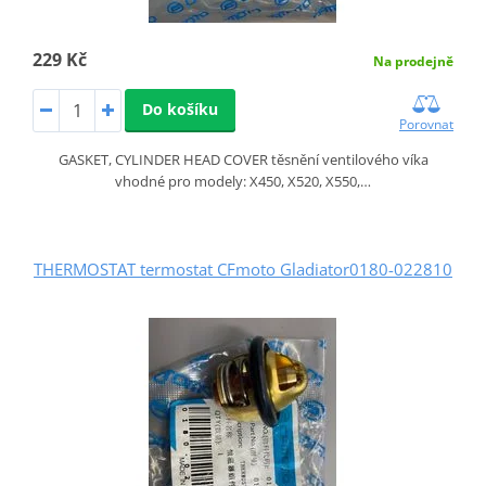
229 Kč
Na prodejně
Do košíku
Porovnat
GASKET, CYLINDER HEAD COVER těsnění ventilového víka
vhodné pro modely: X450, X520, X550,…
THERMOSTAT termostat CFmoto Gladiator0180-022810