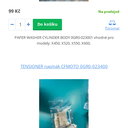
99 Kč
Na prodejně
Do košíku
Porovnat
PAPER WASHER CYLINDER BODY 0GR0-023001 vhodné pro
modely: X450, X520, X550, X600,
TENSIONER napínák CFMOTO 0GR0-023400