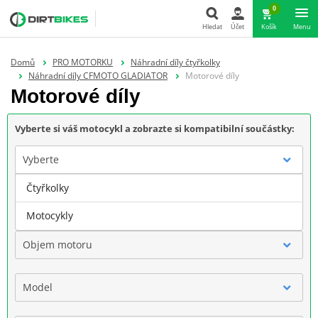
0
Hledat
Účet
Košík
Menu
Hledat
Domů
PRO MOTORKU
Náhradní díly čtyřkolky
Náhradní díly CFMOTO GLADIATOR
Motorové díly
Motorové díly
Vyberte si váš motocykl a zobrazte si kompatibilní součástky:
Vyberte
Čtyřkolky
Značka
Motocykly
Objem motoru
Model