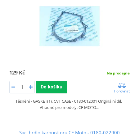
129 Kč
Na prodejně
Do košíku
Porovnat
Těsnění - GASKET(1), CVT CASE - 0180-012001 Originální díl.
Vhodné pro modely: CF MOTO…
Sací hrdlo karburátoru CF Moto - 0180-022900