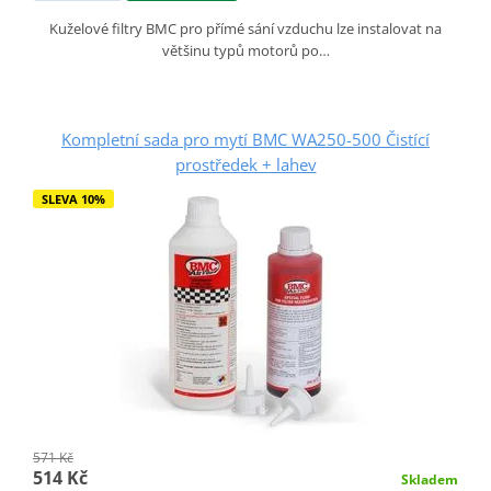
Kuželové filtry BMC pro přímé sání vzduchu lze instalovat na
většinu typů motorů po…
Kompletní sada pro mytí BMC WA250-500 Čistící
prostředek + lahev
SLEVA 10%
571 Kč
514 Kč
Skladem