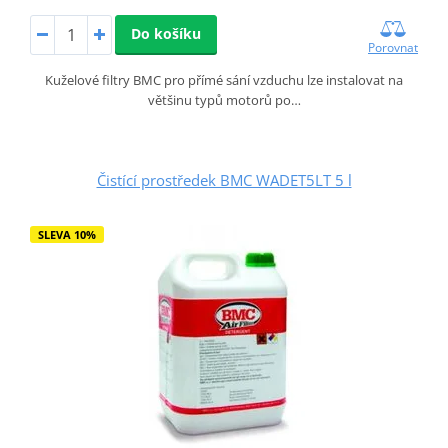
Do košíku
Porovnat
Kuželové filtry BMC pro přímé sání vzduchu lze instalovat na
většinu typů motorů po…
Čistící prostředek BMC WADET5LT 5 l
SLEVA 10%