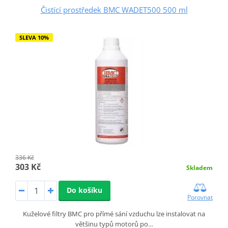
Čistící prostředek BMC WADET500 500 ml
SLEVA 10%
336 Kč
303 Kč
Skladem
Do košíku
Porovnat
Kuželové filtry BMC pro přímé sání vzduchu lze instalovat na
většinu typů motorů po…