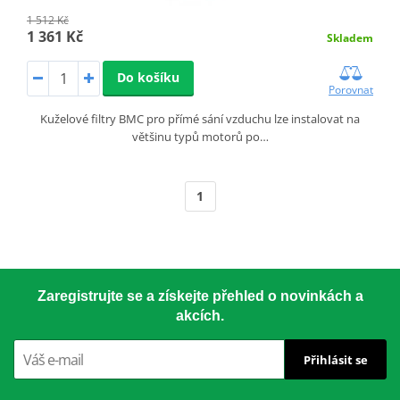
1 512 Kč
1 361 Kč
Skladem
Do košíku
Porovnat
Kuželové filtry BMC pro přímé sání vzduchu lze instalovat na
většinu typů motorů po…
1
Zaregistrujte se a získejte přehled o novinkách a
akcích.
Přihlásit se