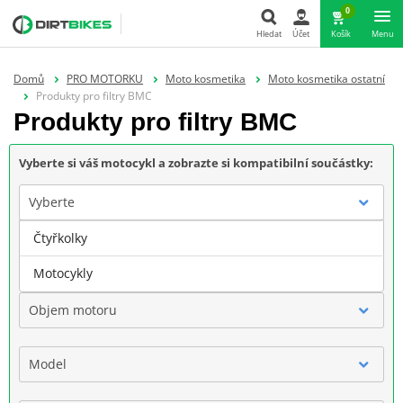
0
Hledat
Účet
Košík
Menu
Hledat
Domů
PRO MOTORKU
Moto kosmetika
Moto kosmetika ostatní
Produkty pro filtry BMC
Produkty pro filtry BMC
Vyberte si váš motocykl a zobrazte si kompatibilní součástky:
Vyberte
Čtyřkolky
Značka
Motocykly
Objem motoru
Model