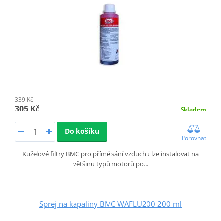
339 Kč
305 Kč
Skladem
Do košíku
Porovnat
Kuželové filtry BMC pro přímé sání vzduchu lze instalovat na
většinu typů motorů po…
Sprej na kapaliny BMC WAFLU200 200 ml