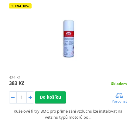
SLEVA 10%
426 Kč
383 Kč
Skladem
Do košíku
Porovnat
Kuželové filtry BMC pro přímé sání vzduchu lze instalovat na
většinu typů motorů po…