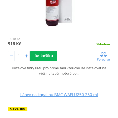
1 018 Kč
916 Kč
Skladem
Do košíku
Porovnat
Kuželové filtry BMC pro přímé sání vzduchu lze instalovat na
většinu typů motorů po…
Láhev na kapalinu BMC WAFLU250 250 ml
SLEVA 10%