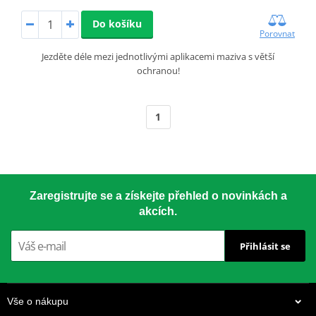
Do košíku
Porovnat
Jezděte déle mezi jednotlivými aplikacemi maziva s větší
ochranou!
1
Zaregistrujte se a získejte přehled o novinkách a
akcích.
Přihlásit se
Vše o nákupu