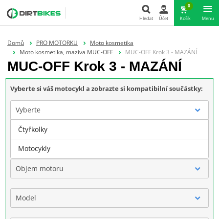
0
Hledat
Účet
Košík
Menu
Hledat
Domů
PRO MOTORKU
Moto kosmetika
Moto kosmetika, maziva MUC-OFF
MUC-OFF Krok 3 - MAZÁNÍ
MUC-OFF Krok 3 - MAZÁNÍ
Vyberte si váš motocykl a zobrazte si kompatibilní součástky:
Vyberte
Čtyřkolky
Značka
Motocykly
Objem motoru
Model