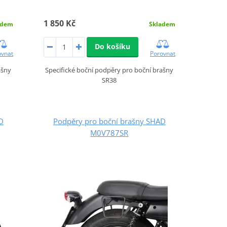
1 850 Kč
adem
Skladem
Do košíku
ovnat
Porovnat
ašny
Specifické boční podpěry pro boční brašny
SR38
D
Podpěry pro boční brašny SHAD
M0V787SR