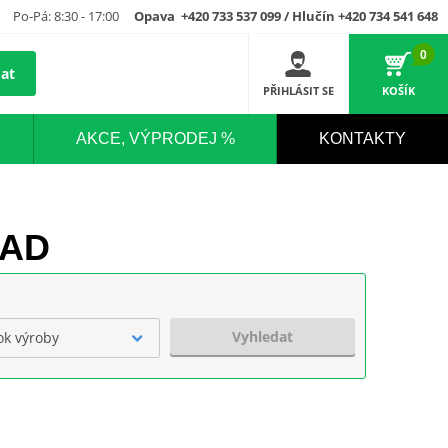
Po-Pá: 8:30 - 17:00
Opava +420 733 537 099 / Hlučín +420 734 541 648
0
at
PŘIHLÁSIT SE
KOŠÍK
AKCE, VÝPRODEJ %
KONTAKTY
HAD
Vyhledat
ok výroby