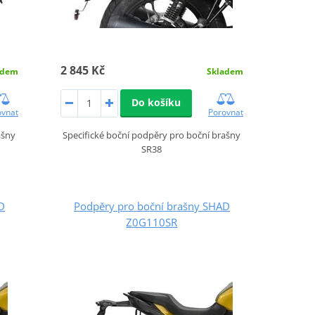
2 845 Kč
adem
Skladem
Do košíku
ovnat
Porovnat
ašny
Specifické boční podpěry pro boční brašny
SR38
D
Podpěry pro boční brašny SHAD
Z0G110SR