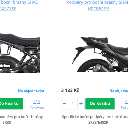
 boční brašny SHAD
Podpěry pro boční brašny SHA
0XS77SR
H0CB51SR
3 133 Kč
Na objednávku
Na objedn
Do košíku
Do košíku
Porovnat
Por
 podpěry pro boční brašny
Specifické boční podpěry pro boční br
SR38
SR38/E48SR