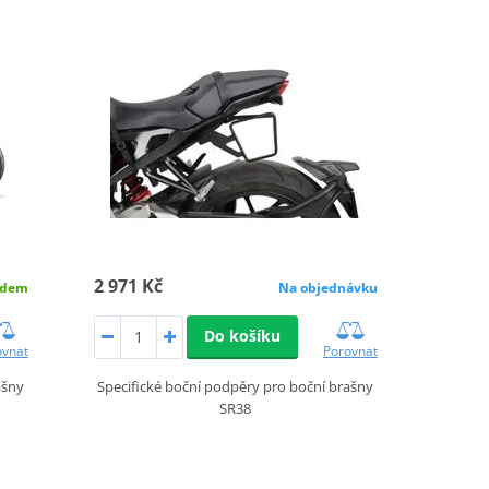
2 971 Kč
adem
Na objednávku
Do košíku
ovnat
Porovnat
ašny
Specifické boční podpěry pro boční brašny
SR38