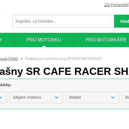
Porovnání
Hled
Y
PRO MOTORKU
PRO MOTORKÁŘE
 sady SHAD
Podpěry pro boční brašny SR CAFE RACER SHAD
brašny SR CAFE RACER S
částky:
Objem motoru
Model
R