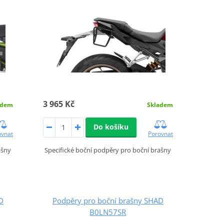
3 965 Kč
adem
Skladem
Do košíku
ovnat
Porovnat
ašny
Specifické boční podpěry pro boční brašny
D
Podpěry pro boční brašny SHAD
B0LN57SR