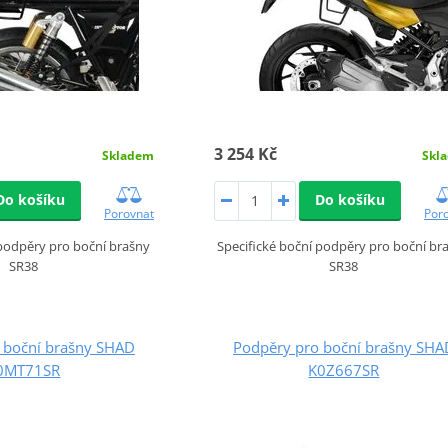
3 254 Kč
Skladem
Skl
Do košíku
Do košíku
Porovnat
Por
 podpěry pro boční brašny
Specifické boční podpěry pro boční br
SR38
SR38
 boční brašny SHAD
Podpěry pro boční brašny SHA
0MT71SR
K0Z667SR