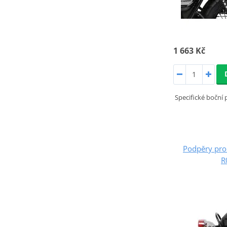
1 663 Kč
Specifické boční
Podpěry pro
R