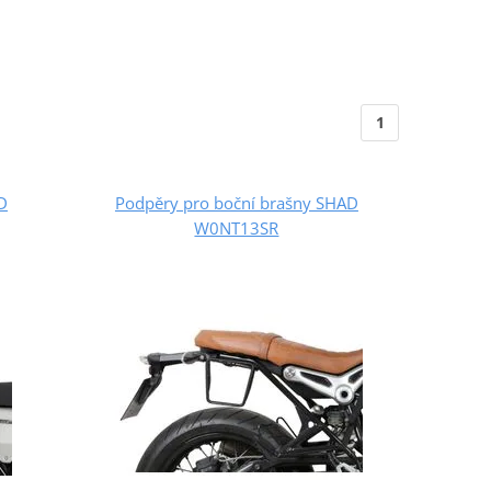
1
D
Podpěry pro boční brašny SHAD
W0NT13SR