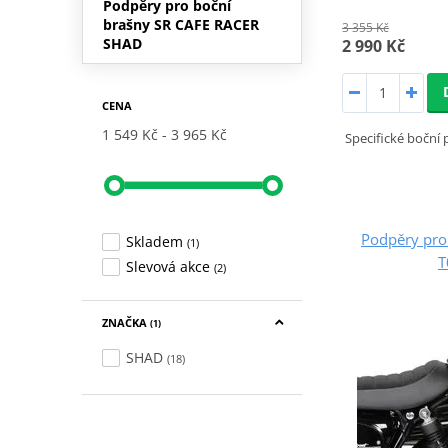
Podpěry pro boční
brašny SR CAFE RACER
3 355 Kč
SHAD
2 990 Kč
CENA
1 549 Kč
3 965 Kč
Specifické boční
Podpěry pro
Skladem
(1)
T
Slevová akce
(2)
ZNAČKA
(1)
SHAD
(18)