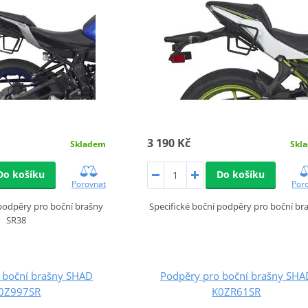
3 190 Kč
Skladem
Skl
Do košíku
Do košíku
Porovnat
Por
 podpěry pro boční brašny
Specifické boční podpěry pro boční br
SR38
 boční brašny SHAD
Podpěry pro boční brašny SHA
0Z997SR
K0ZR61SR