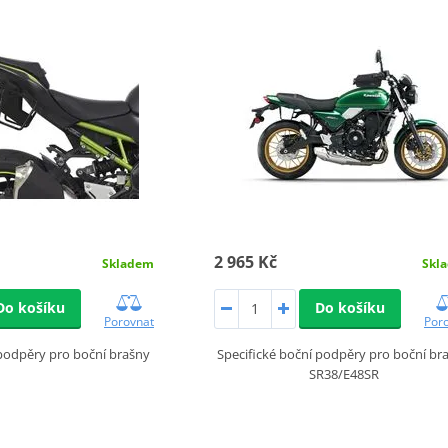
2 965 Kč
Skladem
Skl
Do košíku
Do košíku
Porovnat
Por
 podpěry pro boční brašny
Specifické boční podpěry pro boční br
SR38/E48SR