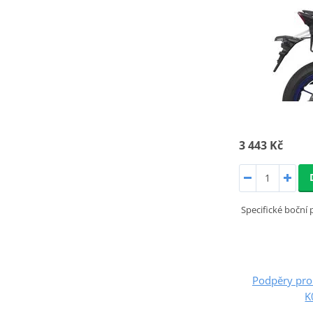
3 443 Kč
Specifické boční
Podpěry pro
K