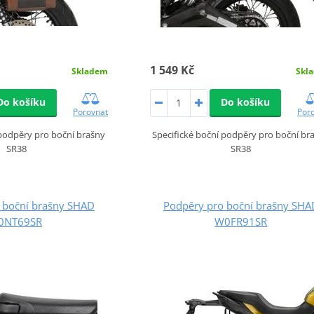
1 549 Kč
Skladem
Skl
Do košíku
Do košíku
Porovnat
Por
 podpěry pro boční brašny
Specifické boční podpěry pro boční br
SR38
SR38
 boční brašny SHAD
Podpěry pro boční brašny SHA
0NT69SR
W0FR91SR