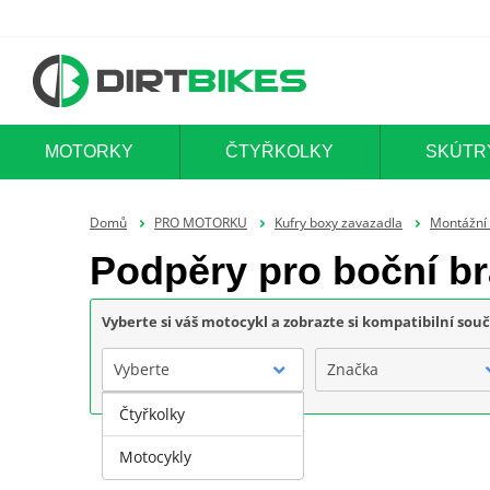
MOTORKY
ČTYŘKOLKY
SKÚTR
Domů
PRO MOTORKU
Kufry boxy zavazadla
Montážní
Podpěry pro boční 
Vyberte si váš motocykl a zobrazte si kompatibilní sou
Vyberte
Značka
Čtyřkolky
Motocykly