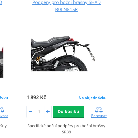
D
Podpěry pro boční brašny SHAD
B0LN81SR
1 892 Kč
ávku
Na objednávku
Do košíku
ovnat
Porovnat
ašny
Specifické boční podpěry pro boční brašny
SR38