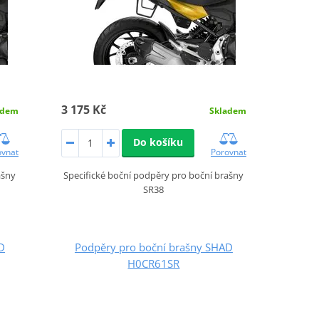
3 175 Kč
adem
Skladem
Do košíku
ovnat
Porovnat
ašny
Specifické boční podpěry pro boční brašny
SR38
D
Podpěry pro boční brašny SHAD
H0CR61SR