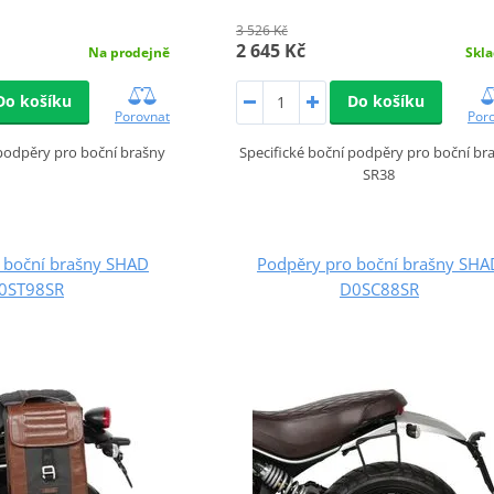
3 526 Kč
2 645 Kč
Na prodejně
Skl
Do košíku
Do košíku
Porovnat
Por
 podpěry pro boční brašny
Specifické boční podpěry pro boční br
SR38
 boční brašny SHAD
Podpěry pro boční brašny SHA
0ST98SR
D0SC88SR