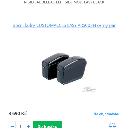
RIGID SADDLEBAG LEFT SIDE MOD. EASY BLACK
Boční kufry CUSTOMACCES EASY ARS003N černý pár
3 690 Kč
Na objednávku
Do košíku