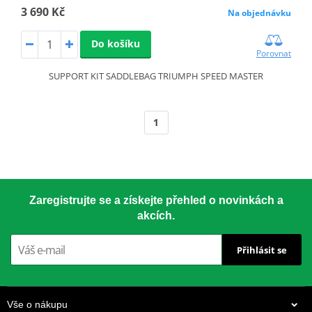
3 690 Kč
Na objednávku
Do košíku
Porovnat
SUPPORT KIT SADDLEBAG TRIUMPH SPEED MASTER
1
Zaregistrujte se a získejte přehled o novinkách a
akcích.
Přihlásit se
Vše o nákupu