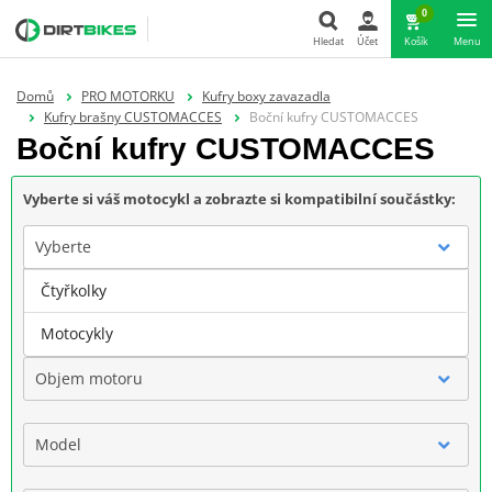
0
Hledat
Účet
Košík
Menu
Hledat
Domů
PRO MOTORKU
Kufry boxy zavazadla
Kufry brašny CUSTOMACCES
Boční kufry CUSTOMACCES
Boční kufry CUSTOMACCES
Vyberte si váš motocykl a zobrazte si kompatibilní součástky:
Vyberte
Čtyřkolky
Značka
Motocykly
Objem motoru
Model