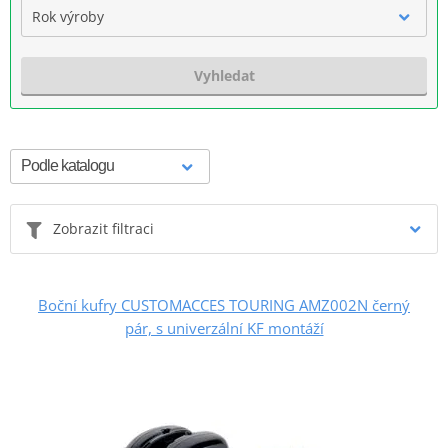
Rok výroby
Vyhledat
Zobrazit filtraci
Boční kufry CUSTOMACCES TOURING AMZ002N černý
pár, s univerzální KF montáží