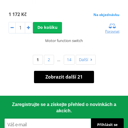
1 172 Kč
Na objednávku
Do košíku
Porovnat
Motor function switch
1
2
…
14
Další
Zobrazit další 21
Zaregistrujte se a získejte přehled o novinkách a
akcích.
Přihlásit se