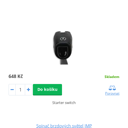
648 Kč
Skladem
Do košíku
Porovnat
Starter switch
Spínač brzdových světel JMP