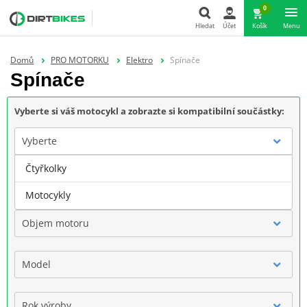
0
Hledat
Účet
Košík
Menu
Hledat
Domů
PRO MOTORKU
Elektro
Spínače
Spínače
Vyberte si váš motocykl a zobrazte si kompatibilní součástky:
Vyberte
Čtyřkolky
Značka
Motocykly
Objem motoru
Model
Rok výroby