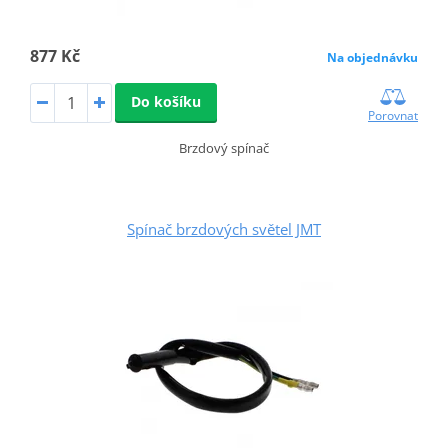
877 Kč
Na objednávku
Do košíku
Porovnat
Brzdový spínač
Spínač brzdových světel JMT