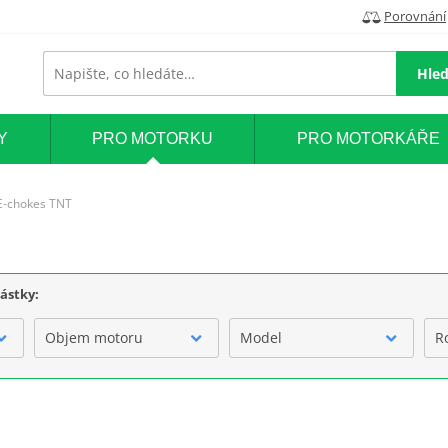
Porovnání
Hled
Y
PRO MOTORKU
PRO MOTORKÁŘE
E-chokes TNT
částky:
Objem motoru
Model
R