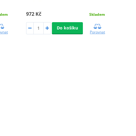
972 Kč
adem
Skladem
Do košíku
ovnat
Porovnat