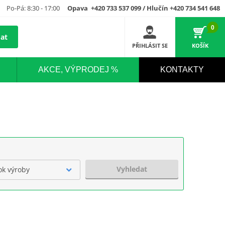
Po-Pá: 8:30 - 17:00
Opava +420 733 537 099 / Hlučín +420 734 541 648
0
at
PŘIHLÁSIT SE
KOŠÍK
AKCE, VÝPRODEJ %
KONTAKTY
Vyhledat
ok výroby