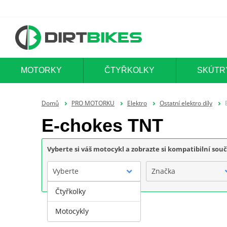
MOTORKY
ČTYŘKOLKY
SKÚTR
Domů
PRO MOTORKU
Elektro
Ostatní elektro díly
E-chokes TNT
Vyberte si váš motocykl a zobrazte si kompatibilní sou
Vyberte
Značka
Čtyřkolky
Motocykly