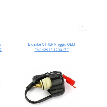
1
A
E-choke OTHER Piaggio OEM
7
CM142913 120017C