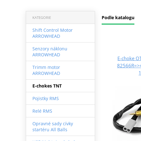
Podle katalogu
KATEGORIE
Shift Control Motor
ARROWHEAD
Senzory náklonu
ARROWHEAD
E-choke O
82566R=>4
Trimm motor
ARROWHEAD
E-chokes TNT
Pojistky RMS
Relé RMS
Opravné sady cívky
startéru All Balls