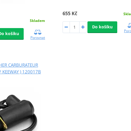
655 Kč
Skl
Skladem
Do košíku
Por
Do košíku
Porovnat
THER CARBURATEUR
 / KEEWAY ) 120017B