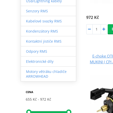
USB/Lightning kabely
Senzory RMS
972 Kč
Kabelové svazky RMS
Kondenzátory RMS
Kontaktní jističe RMS
Odpory RMS
E-choke O
Elektronické díly
MUKINI ( CPI
Motory větráku chladiče
ARROWHEAD
CENA
655 Kč
972 Kč