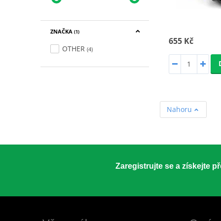
ZNAČKA
(1)
655 Kč
OTHER
(4)
Nahoru
Zaregistrujte se a získejte 