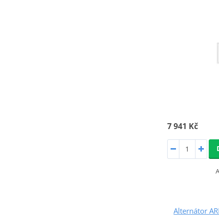
7 941 Kč
A
Alternátor 