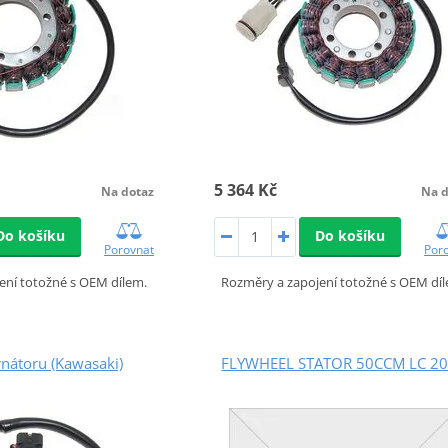
5 364 Kč
Na dotaz
Na d
Do košíku
Do košíku
Porovnat
Por
ení totožné s OEM dílem.
Rozměry a zapojení totožné s OEM dí
ernátoru (Kawasaki)
FLYWHEEL STATOR 50CCM LC 2