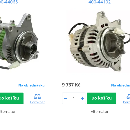
00-44065
400-44102
9 737 Kč
Na objednávku
Na objedn
Do košíku
Do košíku
Porovnat
Por
lternator
Alternator