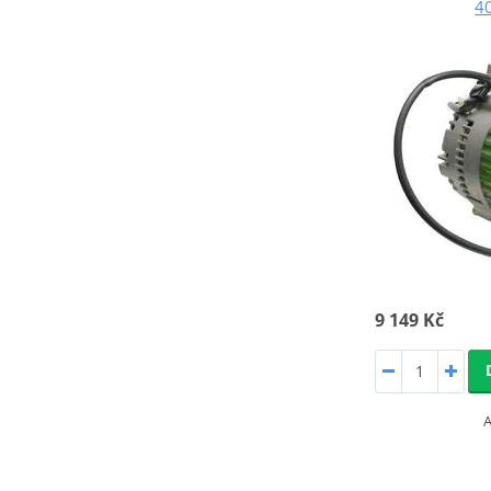
4
9 149 Kč
A