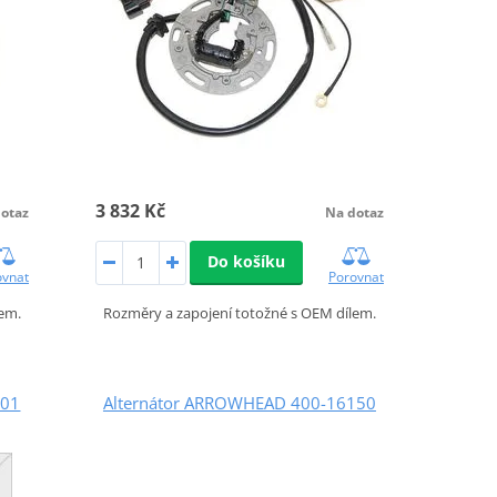
3 832 Kč
otaz
Na dotaz
Do košíku
ovnat
Porovnat
lem.
Rozměry a zapojení totožné s OEM dílem.
001
Alternátor ARROWHEAD 400-16150