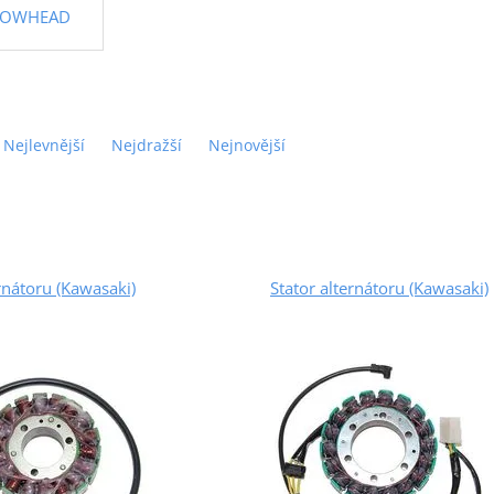
RROWHEAD
Nejlevnější
Nejdražší
Nejnovější
ernátoru (Kawasaki)
Stator alternátoru (Kawasaki)