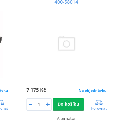
400-58014
7 175 Kč
ávku
Na objednávku
Do košíku
ovnat
Porovnat
Alternator