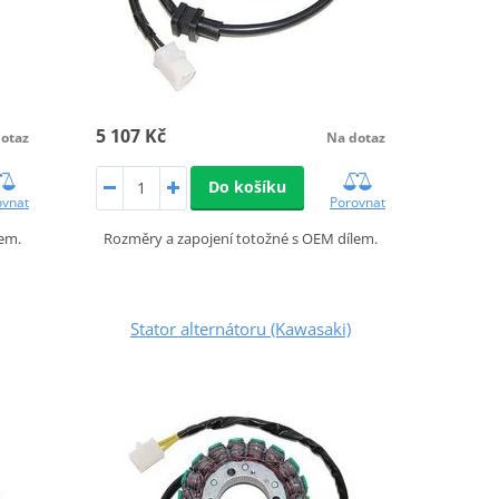
5 107 Kč
otaz
Na dotaz
Do košíku
ovnat
Porovnat
lem.
Rozměry a zapojení totožné s OEM dílem.
Stator alternátoru (Kawasaki)