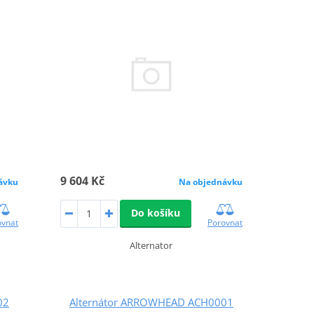
9 604 Kč
ávku
Na objednávku
Do košíku
ovnat
Porovnat
Alternator
02
Alternátor ARROWHEAD ACH0001