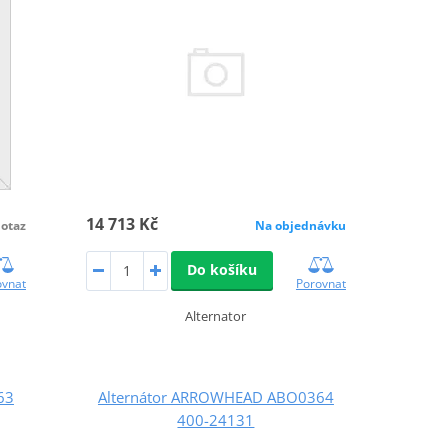
14 713 Kč
otaz
Na objednávku
Do košíku
ovnat
Porovnat
Alternator
63
Alternátor ARROWHEAD ABO0364
400-24131