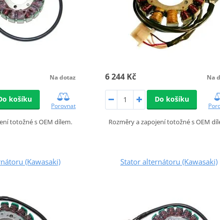
6 244 Kč
Na dotaz
Na d
Do košíku
Do košíku
Porovnat
Por
ení totožné s OEM dílem.
Rozměry a zapojení totožné s OEM dí
ernátoru (Kawasaki)
Stator alternátoru (Kawasaki)