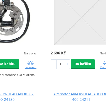
2 696 Kč
Na dotaz
Na d
Do košíku
Do košíku
Porovnat
Por
ení totožné s OEM dílem.
ARROWHEAD ABO0362
Alternátor ARROWHEAD ABO03
00-24130
400-24211