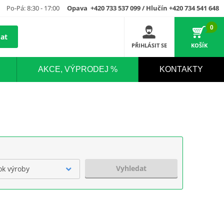
Po-Pá: 8:30 - 17:00
Opava +420 733 537 099 / Hlučín +420 734 541 648
0
at
PŘIHLÁSIT SE
KOŠÍK
AKCE, VÝPRODEJ %
KONTAKTY
Vyhledat
ok výroby