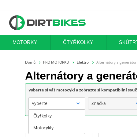
MOTORKY
ČTYŘKOLKY
SKÚTR
Domů
PRO MOTORKU
Elektro
Alternátory a generátor
Alternátory a generát
Vyberte si váš motocykl a zobrazte si kompatibilní sou
Vyberte
Značka
Čtyřkolky
Motocykly