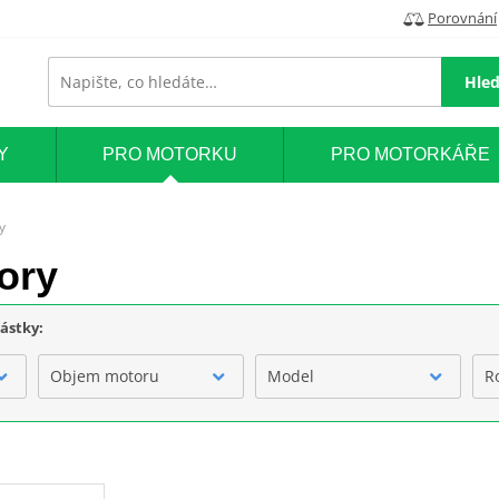
Porovnání
Hled
Y
PRO MOTORKU
PRO MOTORKÁŘE
y
ory
částky:
Objem motoru
Model
R