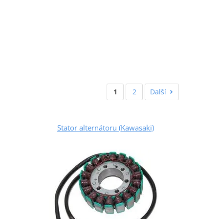
1
2
Další
Stator alternátoru (Kawasaki)