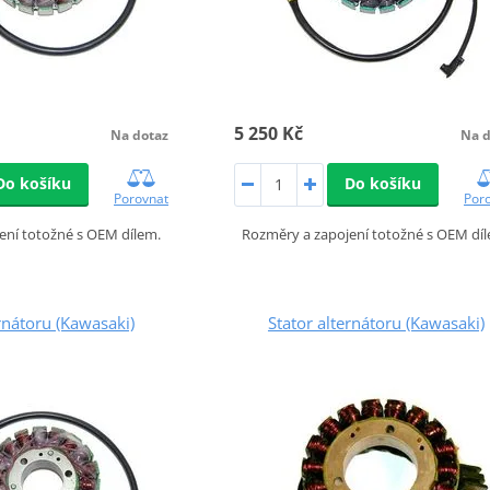
5 250 Kč
Na dotaz
Na d
Do košíku
Do košíku
Porovnat
Por
ení totožné s OEM dílem.
Rozměry a zapojení totožné s OEM dí
ernátoru (Kawasaki)
Stator alternátoru (Kawasaki)