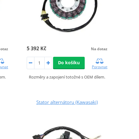
5 392 Kč
otaz
Na dotaz
Do košíku
ovnat
Porovnat
lem.
Rozměry a zapojení totožné s OEM dílem.
Stator alternátoru (Kawasaki)