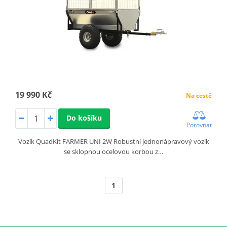
19 990 Kč
Na cestě
Do košíku
Porovnat
Vozík QuadKit FARMER UNI 2W Robustní jednonápravový vozík
se sklopnou ocelovou korbou z…
1