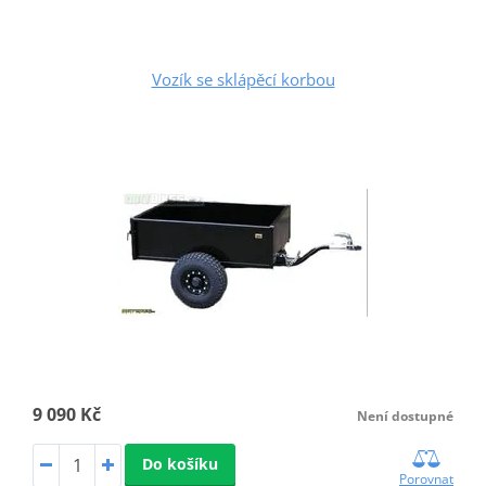
Vozík se sklápěcí korbou
9 090 Kč
Není dostupné
Do košíku
Porovnat