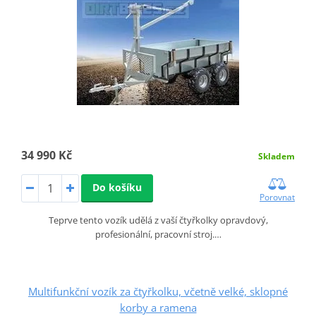
34 990 Kč
Skladem
Do košíku
Porovnat
Teprve tento vozík udělá z vaší čtyřkolky opravdový,
profesionální, pracovní stroj.…
Multifunkční vozík za čtyřkolku, včetně velké, sklopné
korby a ramena