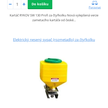
Do košíku
Porovnat
Kartáč RYKOV SW 130 Profi za čtyřkolku Nová vylepšená verze
zametacího kartáče od české…
Elektrický nesený sypač (rozmetadlo) za čtyřkolku