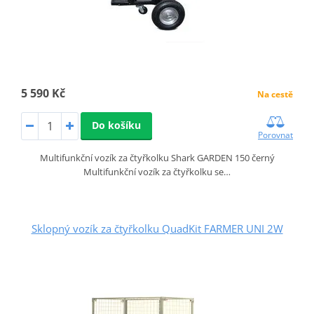
5 590 Kč
Na cestě
Do košíku
Porovnat
Multifunkční vozík za čtyřkolku Shark GARDEN 150 černý
Multifunkční vozík za čtyřkolku se…
Sklopný vozík za čtyřkolku QuadKit FARMER UNI 2W