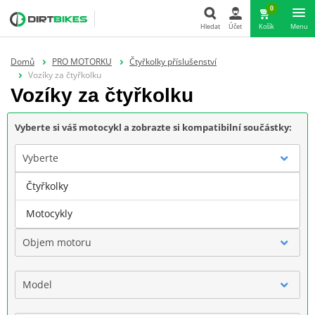
0
Hledat
Účet
Košík
Menu
Hledat
Domů
PRO MOTORKU
Čtyřkolky příslušenství
Vozíky za čtyřkolku
Vozíky za čtyřkolku
Vyberte si váš motocykl a zobrazte si kompatibilní součástky:
Vyberte
Čtyřkolky
Značka
Motocykly
Objem motoru
Model