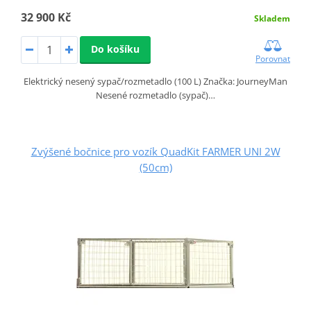
32 900 Kč
Skladem
Do košíku
Porovnat
Elektrický nesený sypač/rozmetadlo (100 L) Značka: JourneyMan
Nesené rozmetadlo (sypač)…
Zvýšené bočnice pro vozík QuadKit FARMER UNI 2W
(50cm)