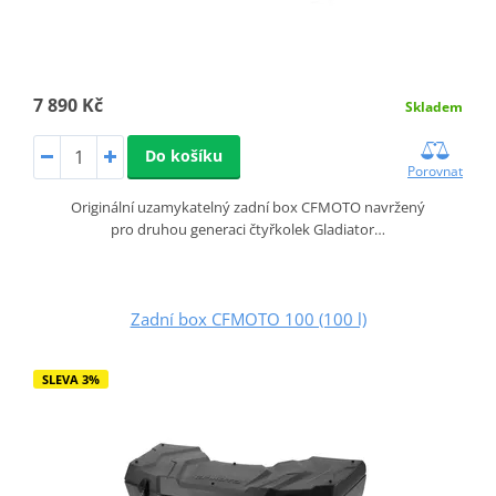
7 890 Kč
Skladem
Do košíku
Porovnat
Originální uzamykatelný zadní box CFMOTO navržený
pro druhou generaci čtyřkolek Gladiator…
Zadní box CFMOTO 100 (100 l)
SLEVA 3%