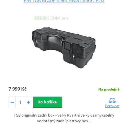
Box TGB BLADE zadní, REAR CARGO BOX
7 999 Kč
Na prodejně
Do košíku
Porovnat
TGB originální zadní box - velký Kvalitní velký uzamykatelný
vodotěsný zadní plastový box…