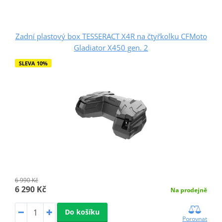
Zadní plastový box TESSERACT X4R na čtyřkolku CFMoto
Gladiator X450 gen. 2
SLEVA 10%
6 990 Kč
6 290 Kč
Na prodejně
Do košíku
Porovnat