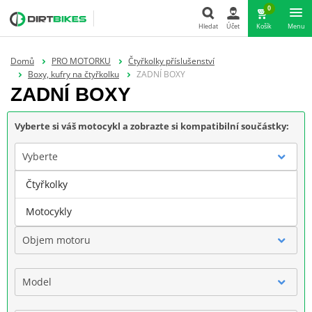
0
Hledat
Účet
Košík
Menu
Hledat
Domů
PRO MOTORKU
Čtyřkolky příslušenství
Boxy, kufry na čtyřkolku
ZADNÍ BOXY
ZADNÍ BOXY
Vyberte si váš motocykl a zobrazte si kompatibilní součástky:
Vyberte
Čtyřkolky
Značka
Motocykly
Objem motoru
Model