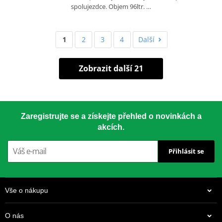
spolujezdce. Objem 96ltr. …
1
2
3
4
Další
Zobrazit další 21
Zaregistrujte se a získejte přehled o novinkách a
akcích.
Přihlásit se
Vše o nákupu
O nás