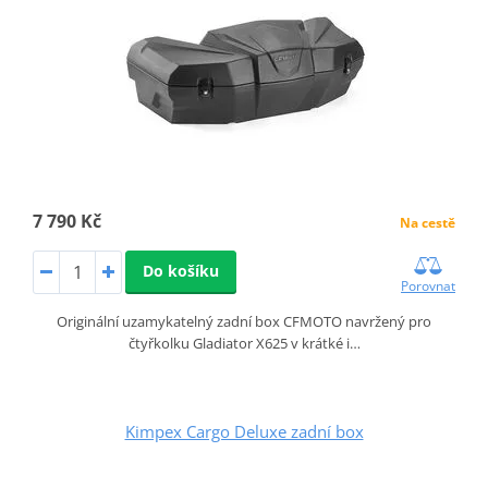
7 790 Kč
Na cestě
Do košíku
Porovnat
Originální uzamykatelný zadní box CFMOTO navržený pro
čtyřkolku Gladiator X625 v krátké i…
Kimpex Cargo Deluxe zadní box