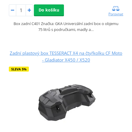
Do košíku
Porovnat
Box zadní C401 Značka: GKA Univerzální zadní box o objemu
75 litrů s područkami, madly a…
Zadní plastový box TESSERACT X4 na čtyřkolku CF Moto
- Gladiator X450 / X520
SLEVA 5%