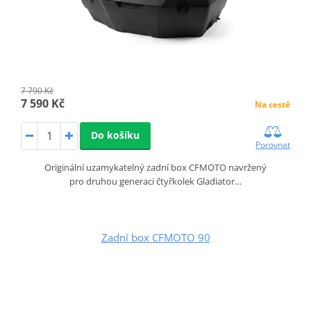
7 790 Kč
7 590 Kč
Na cestě
Do košíku
Porovnat
Originální uzamykatelný zadní box CFMOTO navržený
pro druhou generaci čtyřkolek Gladiator…
Zadní box CFMOTO 90