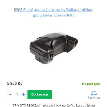
R306 Zadní plastový box na čtyřkolku s opěrkou
spolujezdce. Objem 96ltr.
5 950 Kč
Na prodejně
Do košíku
Porovnat
CF MOTO R306 Zadní plastový box na čtyřkolku s opěrkou