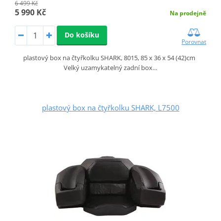
6 499 Kč
5 990 Kč
Na prodejně
Do košíku
Porovnat
plastový box na čtyřkolku SHARK, 8015, 85 x 36 x 54 (42)cm
Velký uzamykatelný zadní box…
plastový box na čtyřkolku SHARK, L7500