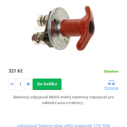
321 Kč
Skladem
Do košíku
Porovnat
Bateriový odpojovač Běžně známý bateriový odpojovač pro
nákladní auta a traktory…
odpojovač baterie plast větší praporek 12V 30A