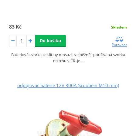
83 Kč
Skladem
Do košíku
Porovnat
Bateriová svorka ze slitiny mosazi. Nejběžněji používaná svorka
na trhu v ČR. Je…
odpojovač baterie 12V 300A (šroubení M10 mm)