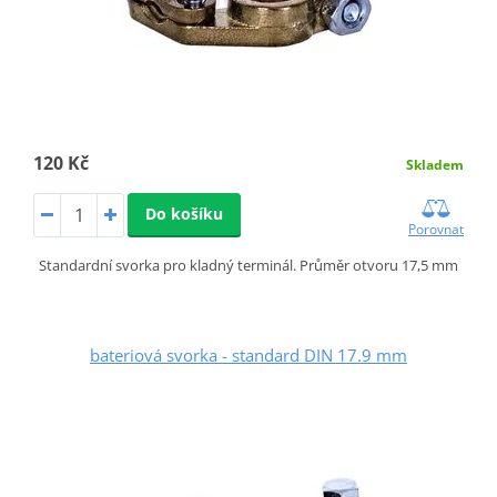
120 Kč
Skladem
Do košíku
Porovnat
Standardní svorka pro kladný terminál. Průměr otvoru 17,5 mm
bateriová svorka - standard DIN 17.9 mm