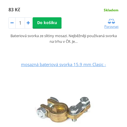
83 Kč
Skladem
Do košíku
Porovnat
Bateriová svorka ze slitiny mosazi. Nejběžněji používaná svorka
na trhu v ČR. Je…
mosazná bateriová svorka 15.9 mm Clasic -