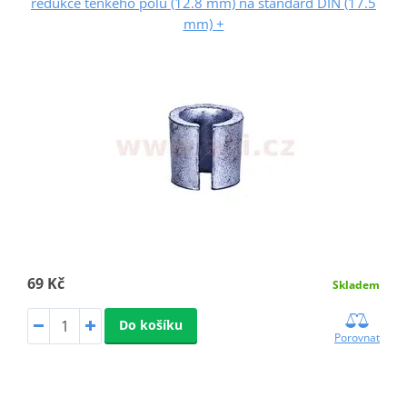
redukce tenkého pólu (12.8 mm) na standard DIN (17.5
mm) +
69 Kč
Skladem
Do košíku
Porovnat