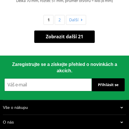
Délka 70 mm, rozteč 51 mm, průměr otvoru = M8 (8 mm)
1
2
Další
Zobrazit další 21
Zaregistrujte se a získejte přehled o novinkách a
akcích.
Přihlásit se
Vše o nákupu
O nás