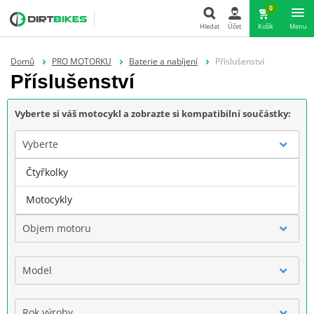
0
Hledat
Účet
Košík
Menu
Hledat
Domů
PRO MOTORKU
Baterie a nabíjení
Příslušenství
Příslušenství
Vyberte si váš motocykl a zobrazte si kompatibilní součástky:
Vyberte
Čtyřkolky
Značka
Motocykly
Objem motoru
Model
Rok výroby