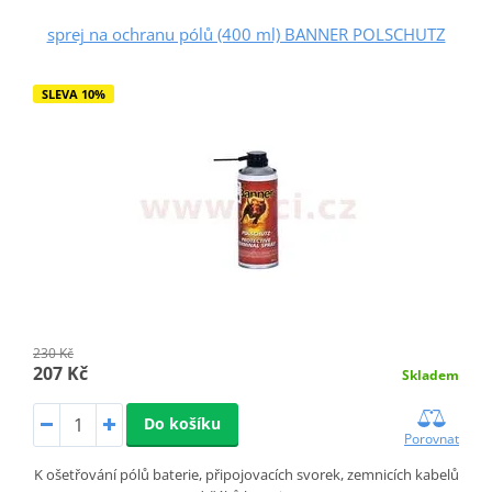
sprej na ochranu pólů (400 ml) BANNER POLSCHUTZ
SLEVA 10%
230 Kč
207 Kč
Skladem
Do košíku
Porovnat
K ošetřování pólů baterie, připojovacích svorek, zemnicích kabelů