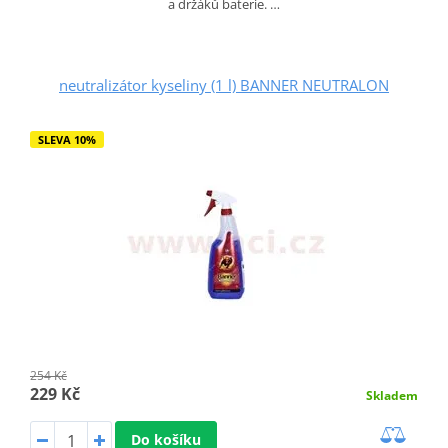
a držáků baterie. …
neutralizátor kyseliny (1 l) BANNER NEUTRALON
SLEVA 10%
254 Kč
229 Kč
Skladem
Do košíku