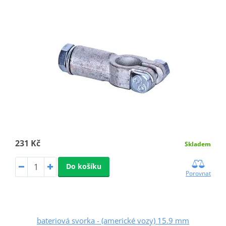
231 Kč
Skladem
Do košíku
Porovnat
bateriová svorka - (americké vozy) 15.9 mm