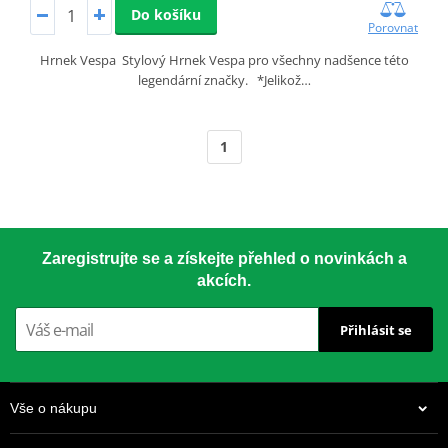
Do košíku
Porovnat
Hrnek Vespa Stylový Hrnek Vespa pro všechny nadšence této
legendární značky. *Jelikož…
1
Zaregistrujte se a získejte přehled o novinkách a
akcích.
Přihlásit se
Vše o nákupu