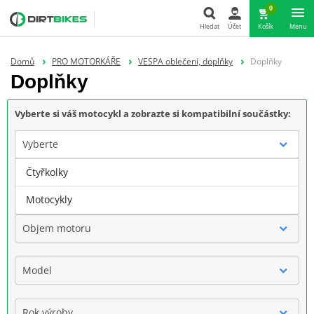
0
Hledat
Účet
Košík
Menu
Hledat
Domů
PRO MOTORKÁŘE
VESPA oblečení, doplňky
Doplňky
Doplňky
Vyberte si váš motocykl a zobrazte si kompatibilní součástky:
Vyberte
Čtyřkolky
Značka
Motocykly
Objem motoru
Model
Rok výroby