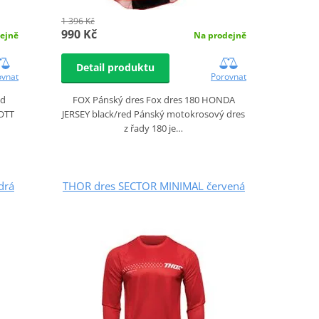
1 396 Kč
990 Kč
ejně
Na prodejně
Detail produktu
ovnat
Porovnat
ed
FOX Pánský dres Fox dres 180 HONDA
COTT
JERSEY black/red Pánský motokrosový dres
z řady 180 je…
drá
THOR dres SECTOR MINIMAL červená