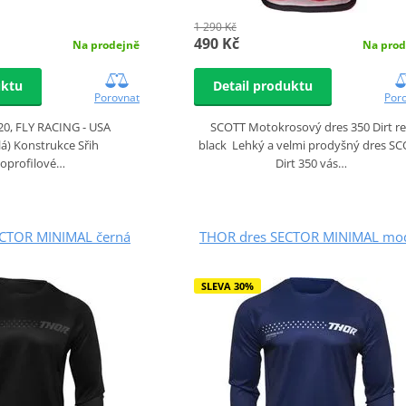
1 290 Kč
490 Kč
Na prodejně
Na prod
uktu
Detail produktu
Porovnat
Por
20, FLY RACING - USA
SCOTT Motokrosový dres 350 Dirt r
á) Konstrukce Sřih
black Lehký a velmi prodyšný dres S
koprofilové…
Dirt 350 vás…
CTOR MINIMAL černá
THOR dres SECTOR MINIMAL mo
SLEVA 30%