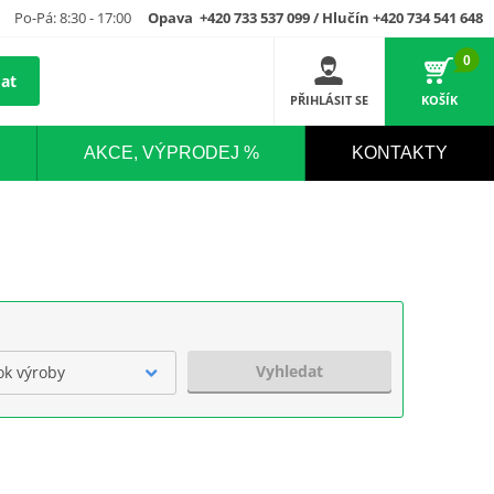
Po-Pá: 8:30 - 17:00
Opava +420 733 537 099 / Hlučín +420 734 541 648
0
at
PŘIHLÁSIT SE
KOŠÍK
AKCE, VÝPRODEJ %
KONTAKTY
Vyhledat
ok výroby