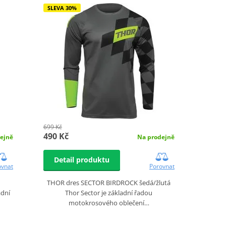
SLEVA 30%
699 Kč
490 Kč
ejně
Na prodejně
Detail produktu
ovnat
Porovnat
THOR dres SECTOR BIRDROCK šedá/žlutá
adní
Thor Sector je základní řadou
motokrosového oblečení…