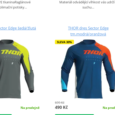
PE tkaninaRaglánové
Materiál odvádějící vlhkost vás udrží
blimační potisky…
suchu…
ctor Edge šedá/žlutá
THOR dres Sector Edge
tm.modrá/oranžová
SLEVA 30%
699 Kč
490 Kč
Na prodejně
Na prod