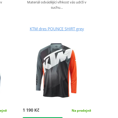
Materiál odvádějící vlhkost vás udrží v
 v
suchu…
KTM dres POUNCE SHIRT grey
1 190 Kč
Na prodejně
ejně