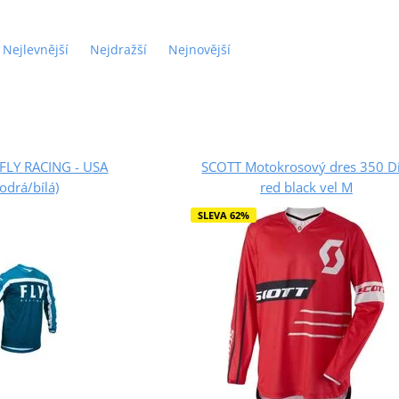
Nejlevnější
Nejdražší
Nejnovější
 FLY RACING - USA
SCOTT Motokrosový dres 350 Di
odrá/bílá)
red black vel M
SLEVA 62%