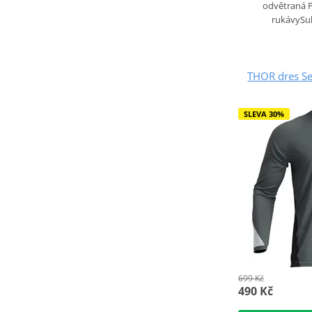
odvětraná 
rukávySu
THOR dres Se
SLEVA 30%
699 Kč
490 Kč