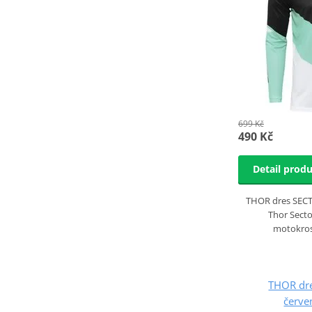
699 Kč
490 Kč
Detail prod
THOR dres SEC
Thor Secto
motokros
THOR dr
červe