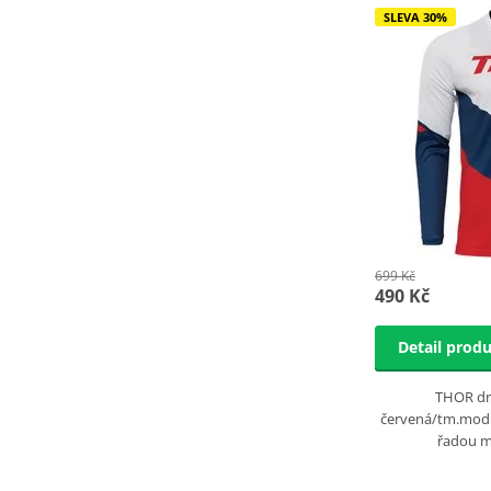
SLEVA 30%
699 Kč
490 Kč
Detail prod
THOR dr
červená/tm.modrá
řadou 