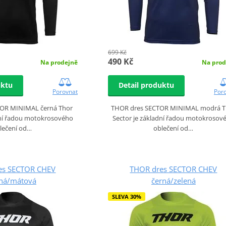
699 Kč
490 Kč
Na prodejně
Na prod
uktu
Detail produktu
Porovnat
Por
OR MINIMAL černá Thor
THOR dres SECTOR MINIMAL modrá T
dní řadou motokrosového
Sector je základní řadou motokrosov
lečení od…
oblečení od…
es SECTOR CHEV
THOR dres SECTOR CHEV
ná/mátová
černá/zelená
SLEVA 30%