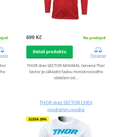
699 Kč
ejně
Na prodejně
Detail produktu
ovnat
Porovnat
hor
THOR dres SECTOR MINIMAL červená Thor
ého
Sector je základní řadou motokrosového
oblečení od…
THOR dres SECTOR CHEV
modrá/tm.modrá
SLEVA 30%