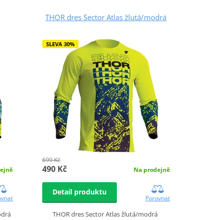
THOR dres Sector Atlas žlutá/modrá
SLEVA 30%
699 Kč
490 Kč
Na prodejně
ejně
Detail produktu
Porovnat
ovnat
THOR dres Sector Atlas žlutá/modrá
odrá