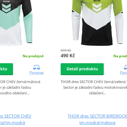
699 Kč
490 Kč
Na prodejně
Na prod
uktu
Detail produktu
Porovnat
Por
TOR CHEV černá/mátová
THOR dres SECTOR CHEV černá/zelená 
r je základní řadou
Sector je základní řadou motokrosov
ového oblečení…
oblečení…
es SECTOR CHEV
THOR dres SECTOR BIRDROC
ná/tm.modrá
tm.modrá/mátová