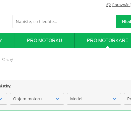
Porovnání
Hled
Y
PRO MOTORKU
PRO MOTORKÁŘE
Pánský
částky:
Objem motoru
Model
R