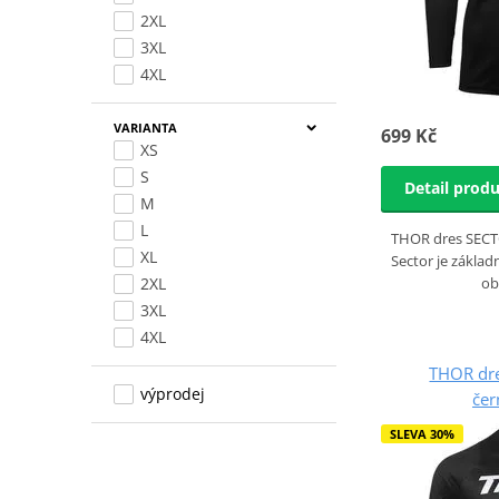
2XL
3XL
4XL
VARIANTA
699 Kč
XS
S
Detail prod
M
L
THOR dres SECT
XL
Sector je zákla
2XL
ob
3XL
4XL
THOR dr
výprodej
čer
SLEVA 30%