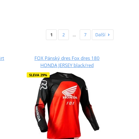
1
2
…
7
Další
rt
FOX Pánský dres Fox dres 180
HONDA JERSEY black/red
SLEVA 29%