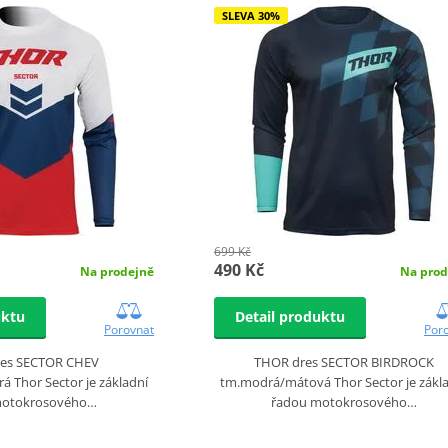
SLEVA 30%
699 Kč
490 Kč
Na prodejně
Na prod
uktu
Detail produktu
Porovnat
Por
es SECTOR CHEV
THOR dres SECTOR BIRDROCK
 Thor Sector je základní
tm.modrá/mátová Thor Sector je zákl
motokrosového…
řadou motokrosového…