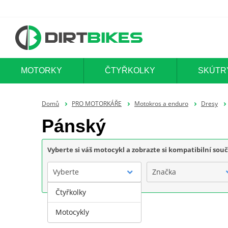
MOTORKY
ČTYŘKOLKY
SKÚTR
Domů
PRO MOTORKÁŘE
Motokros a enduro
Dresy
Pánský
Vyberte si váš motocykl a zobrazte si kompatibilní sou
Vyberte
Značka
Čtyřkolky
Motocykly