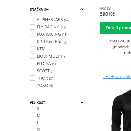
990 Kč
ZNAČKA
(10)
590 Kč
ALPINESTARS
(57)
FLY RACING
(12)
Detail prod
FOX RACING
(18)
dres F-16 20
KINI Red Bull
(1)
(modrá/bíl
KTM
(5)
níz
LIQUI MOLY
(1)
PITCHA
(4)
SCOTT
(1)
THOR dres SE
THOR
(21)
YOKO
(6)
VELIKOST
S
M
L
XL