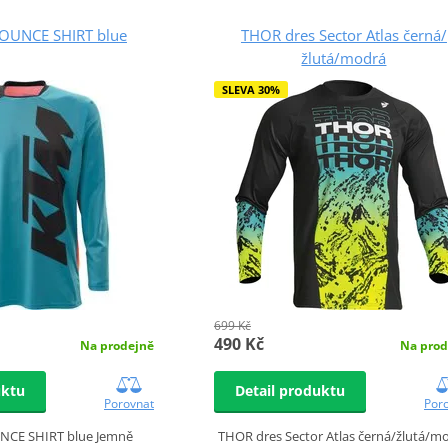
POUNCE SHIRT blue
THOR dres Sector Atlas černá/
žlutá/modrá
SLEVA 30%
699 Kč
490 Kč
Na prodejně
Na prod
uktu
Detail produktu
Porovnat
Por
NCE SHIRT blue Jemně
THOR dres Sector Atlas černá/žlutá/m