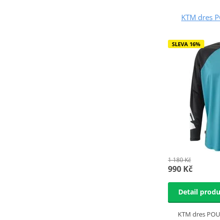
KTM dres 
SLEVA 16%
1 180 Kč
990 Kč
Detail prod
KTM dres POU