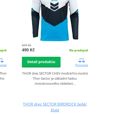
699 Kč
490 Kč
ejně
Na prodejně
Detail produktu
ovnat
Porovnat
Thor
THOR dres SECTOR CHEV modrá/tm.modrá
ého
Thor Sector je základní řadou
motokrosového oblečení…
K
THOR dres SECTOR BIRDROCK šedá/
žlutá