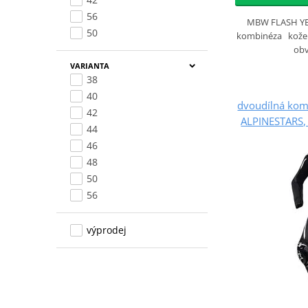
56
MBW FLASH YE
50
kombinéza kožen
ob
VARIANTA
38
40
dvoudílná kom
42
ALPINESTARS,
44
46
48
50
56
výprodej