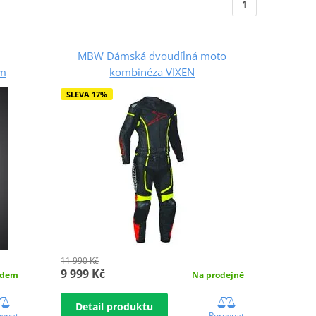
1
MBW Dámská dvoudílná moto
rm
kombinéza VIXEN
SLEVA 17%
11 990 Kč
9 999 Kč
adem
Na prodejně
Detail produktu
ovnat
Porovnat