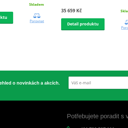
Skladem
35 659 Kč
Skl
uktu
Porovnat
Detail produktu
Por
přehled o novinkách a akcích.
Potřebujete poradit s