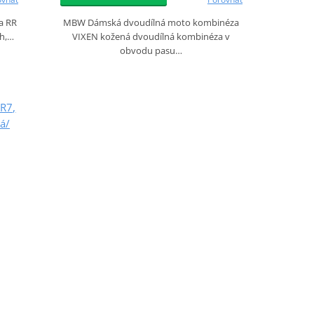
a RR
MBW Dámská dvoudílná moto kombinéza
ch,…
VIXEN kožená dvoudílná kombinéza v
obvodu pasu…
R7,
á/