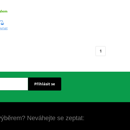
adem
ovnat
1
Přihlásit se
 výběrem? Neváhejte se zeptat: