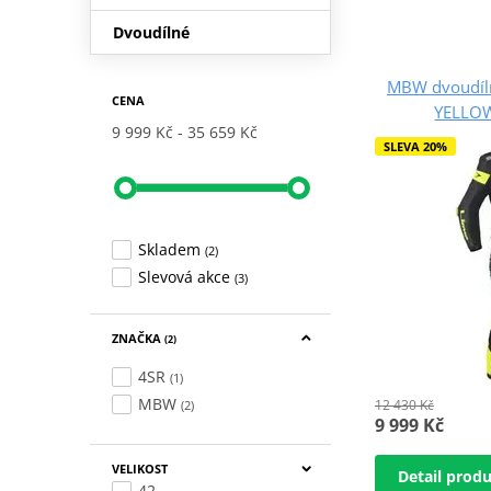
Dvoudílné
MBW dvoudíl
CENA
YELLOW 
9 999 Kč
35 659 Kč
SLEVA 20%
Skladem
(2)
Slevová akce
(3)
ZNAČKA
(2)
4SR
(1)
MBW
12 430 Kč
(2)
9 999 Kč
VELIKOST
Detail prod
42