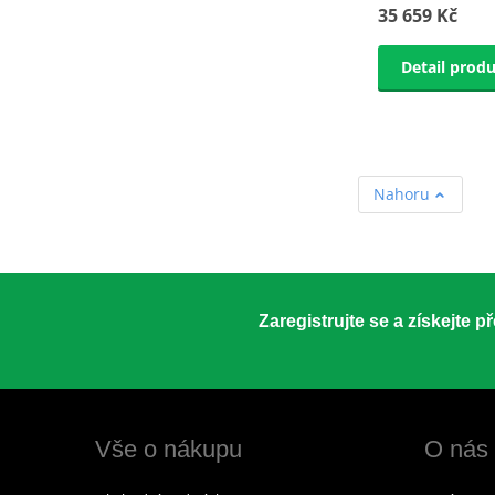
35 659 Kč
Detail prod
Nahoru
Zaregistrujte se a získejte 
Vše o nákupu
O nás