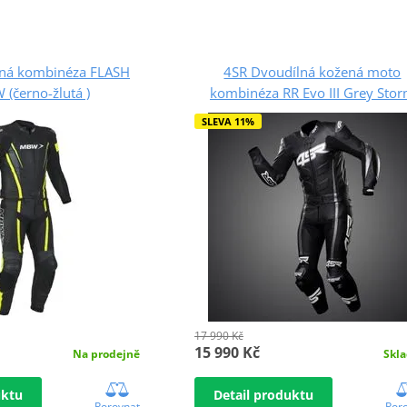
ná kombinéza FLASH
4SR Dvoudílná kožená moto
(černo-žlutá )
kombinéza RR Evo III Grey Sto
SLEVA 11%
17 990 Kč
15 990 Kč
Na prodejně
Skl
uktu
Detail produktu
Porovnat
Por