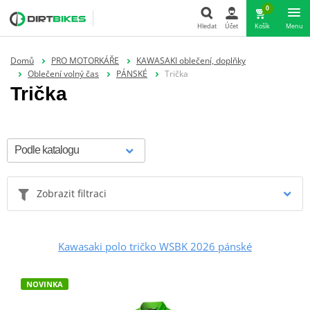
0
Hledat
Účet
Košík
Menu
Hledat
Domů
PRO MOTORKÁŘE
KAWASAKI oblečení, doplňky
Oblečení volný čas
PÁNSKÉ
Trička
Trička
Zobrazit filtraci
Kawasaki polo tričko WSBK 2026 pánské
NOVINKA