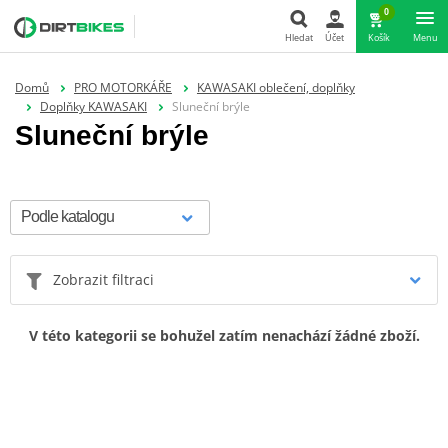
0
Hledat
Účet
Košík
Menu
Hledat
Domů
PRO MOTORKÁŘE
KAWASAKI oblečení, doplňky
Doplňky KAWASAKI
Sluneční brýle
Sluneční brýle
Zobrazit filtraci
V této kategorii se bohužel zatím nenachází žádné zboží.