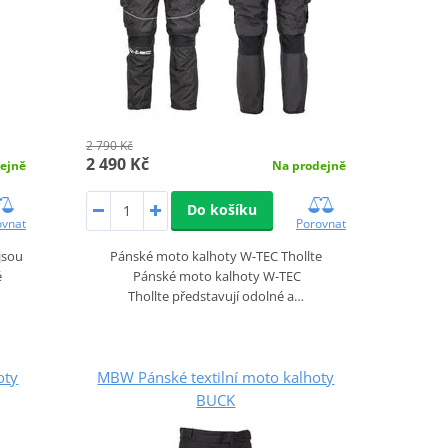
2 790 Kč
2 490 Kč
ejně
Na prodejně
Do košíku
ovnat
Porovnat
jsou
Pánské moto kalhoty W-TEC Thollte
é
Pánské moto kalhoty W-TEC
Thollte představují odolné a…
oty
MBW Pánské textilní moto kalhoty
BUCK