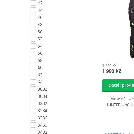
42
44
46
48
50
52
54
56
58
3 220 Kč
60
1 990 Kč
62
64
Detail prod
3032
3034
MBW Pánské t
3232
HUNTER oděru od
3234
3236
3430
3432