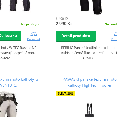
6 490 Kč
2 990 Kč
Na prodejně
Na prod
Do košíku
Detail produktu
Porovnat
Por
lhoty W-TEC Rusnac NF-
BERING Pánské textilní moto kalhot
dstavují bezpečné moto
Rubicon černá fluo Materiál: textil
oblečení…
ARMEX,…
tilní moto kalhoty GT
KAWASKI pánské textilní moto
VENTURE
kalhoty HighTech Tourer
SLEVA 26%