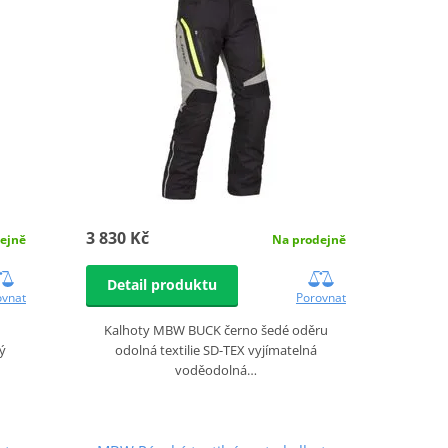
3 830 Kč
ejně
Na prodejně
Detail produktu
ovnat
Porovnat
Kalhoty MBW BUCK černo šedé oděru
ý
odolná textilie SD-TEX vyjímatelná
voděodolná…