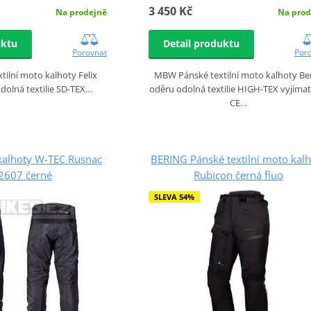
3 450 Kč
Na prodejně
Na prod
uktu
Detail produktu
Porovnat
Por
ilní moto kalhoty Felix
MBW Pánské textilní moto kalhoty Be
dolná textilie SD-TEX…
oděru odolná textilie HIGH-TEX vyjíma
CE…
kalhoty W-TEC Rusnac
BERING Pánské textilní moto kal
2607 černé
Rubicon černá fluo
SLEVA 54%