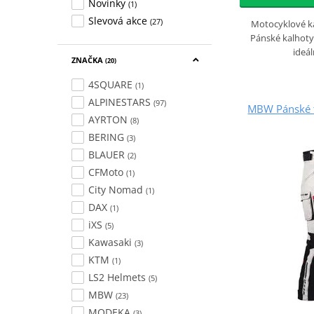
Novinky
(1)
Slevová akce
(27)
Motocyklové k
Pánské kalhoty
ideá
ZNAČKA
(20)
4SQUARE
(1)
ALPINESTARS
(97)
MBW Pánské t
AYRTON
(8)
BERING
(3)
BLAUER
(2)
CFMoto
(1)
City Nomad
(1)
DAX
(1)
iXS
(5)
Kawasaki
(3)
KTM
(1)
LS2 Helmets
(5)
MBW
(23)
MODEKA
(3)