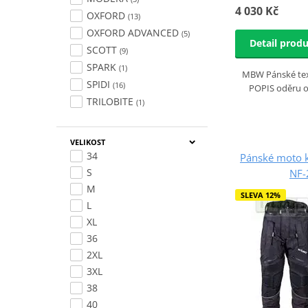
4 030 Kč
OXFORD
(13)
OXFORD ADVANCED
(5)
Detail prod
SCOTT
(9)
SPARK
(1)
MBW Pánské text
SPIDI
(16)
POPIS oděru o
TRILOBITE
(1)
VELIKOST
34
Pánské moto 
S
NF-
M
SLEVA 12%
L
XL
36
2XL
3XL
38
40