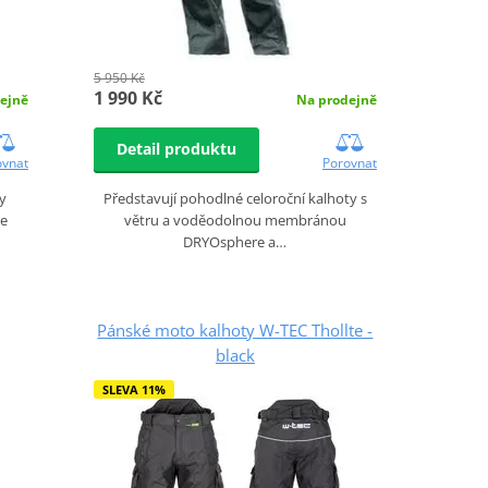
5 950 Kč
1 990 Kč
ejně
Na prodejně
Detail produktu
ovnat
Porovnat
y
Představují pohodlné celoroční kalhoty s
ie
větru a voděodolnou membránou
DRYOsphere a…
Pánské moto kalhoty W-TEC Thollte -
black
SLEVA 11%