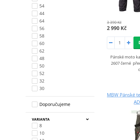
54
44
64
3 390 Kč
2 990 Kč
56
58
60
62
Pánské moto ka
48
2607 černé pře
50
52
32
30
MBW Pánské tex
AD
Doporučujeme
VARIANTA
8
10