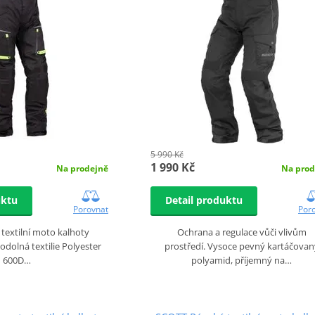
5 990 Kč
1 990 Kč
Na prodejně
Na prod
uktu
Detail produktu
Porovnat
Por
extilní moto kalhoty
Ochrana a regulace vůči vlivům
olná textilie Polyester
prostředí. Vysoce pevný kartáčovan
600D…
polyamid, příjemný na…