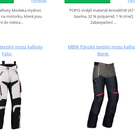
Porovnat
Por
alhoty Modeka Hydron
POPIS Vnější materiál Armalith® (67
 na motorku, které jsou
bavlna, 32 % polyamid, 1 % streč)
lní do města…
Zabezpečení …
extilní moto kalhoty
MBW Pánské textilní moto kalho
Felix
Beret