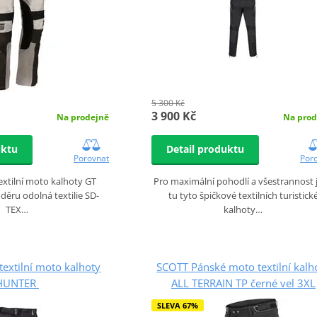
5 300 Kč
3 900 Kč
Na prodejně
Na prod
uktu
Detail produktu
Porovnat
Por
xtilní moto kalhoty GT
Pro maximální pohodlí a všestrannost 
ru odolná textilie SD-
tu tyto špičkové textilních turistick
TEX…
kalhoty…
extilní moto kalhoty
SCOTT Pánské moto textilní kalh
HUNTER
ALL TERRAIN TP černé vel 3XL
SLEVA 67%