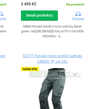
3 450 Kč
ejně
Na prodejně
Detail produktu
ovnat
Porovnat
ret
MBW Pánské textilní moto kalhoty Beret
telné
green NEJOBLÍBENĚJŠÍ KALHOTY V NOVÉM
DESIGNU - S…
hoty
SCOTT Pánské moto textilní kalhoty
CARGO TP vel 2XL
SLEVA 67%