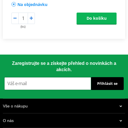
Na objednávku
Do košíku
(ks)
Zaregistrujte se a získejte přehled o novinkách a
akcích.
Přihlásit se
Vše o nákupu
O nás