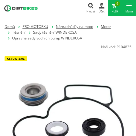
0
Hledat
Účet
Košík
Menu
Hledat
Domů
PRO MOTORKU
Náhradní díly na moto
Motor
Těsnění
Sady těsnění WINDEROSA
Opravné sady vodních pump WINDEROSA
Náš kód:
P104835
SLEVA 30%