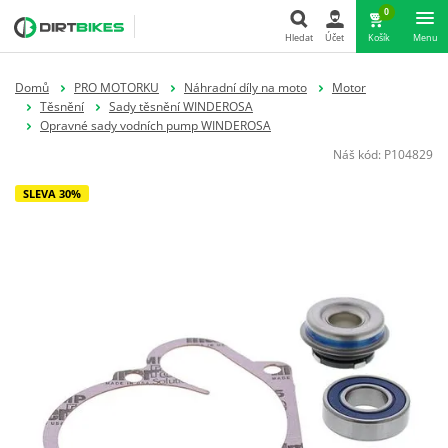
0
Hledat
Účet
Košík
Menu
Hledat
Domů
PRO MOTORKU
Náhradní díly na moto
Motor
Těsnění
Sady těsnění WINDEROSA
Opravné sady vodních pump WINDEROSA
Náš kód:
P104829
SLEVA 30%