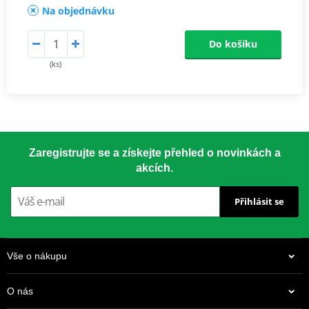
Na objednávku
Do košíku
(ks)
Zaregistrujte se a získejte přehled o novinkách a
akcích.
Přihlásit se
Vše o nákupu
O nás