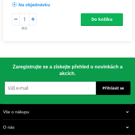
Na objednávku
Do košíku
(ks)
Zaregistrujte se a získejte přehled o novinkách a
akcích.
Přihlásit se
Vše o nákupu
O nás