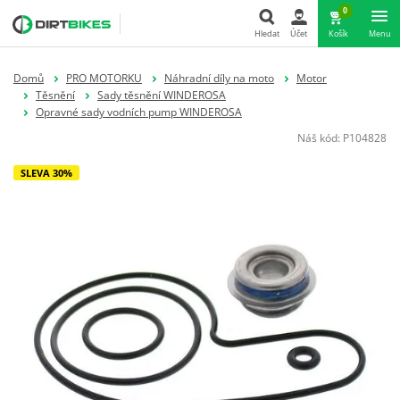
0
Hledat
Účet
Košík
Menu
Hledat
Domů
PRO MOTORKU
Náhradní díly na moto
Motor
Těsnění
Sady těsnění WINDEROSA
Opravné sady vodních pump WINDEROSA
Náš kód:
P104828
SLEVA 30%