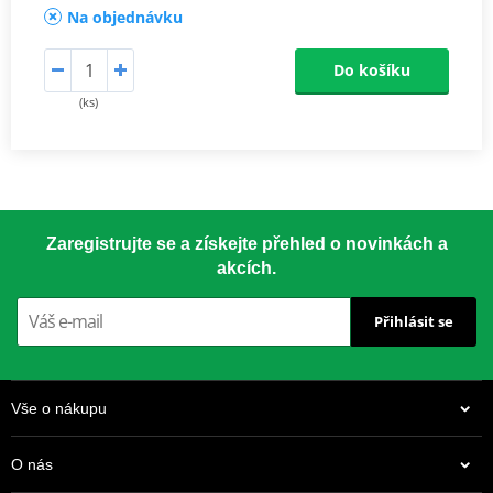
Na objednávku
Do košíku
(ks)
Zaregistrujte se a získejte přehled o novinkách a
akcích.
Přihlásit se
Vše o nákupu
O nás