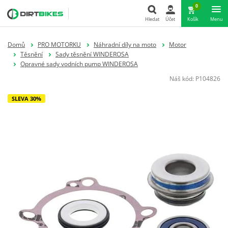
0
Hledat
Účet
Košík
Menu
Hledat
Domů
PRO MOTORKU
Náhradní díly na moto
Motor
Těsnění
Sady těsnění WINDEROSA
Opravné sady vodních pump WINDEROSA
Náš kód:
P104826
SLEVA 30%