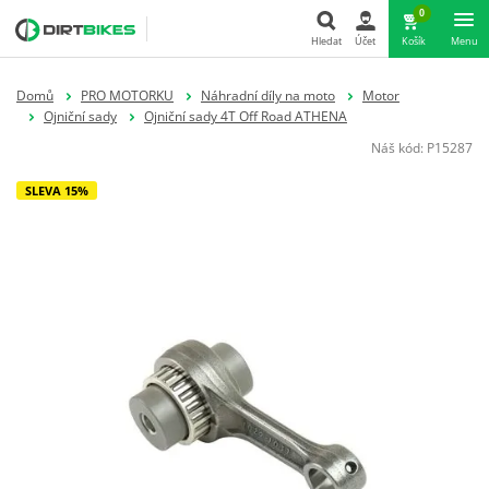
0
Hledat
Účet
Košík
Menu
Hledat
Domů
PRO MOTORKU
Náhradní díly na moto
Motor
Ojniční sady
Ojniční sady 4T Off Road ATHENA
Náš kód:
P15287
SLEVA 15%