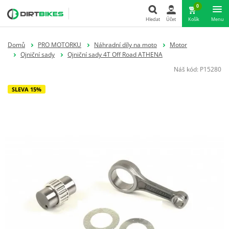
0
Hledat
Účet
Košík
Menu
Hledat
Domů
PRO MOTORKU
Náhradní díly na moto
Motor
Ojniční sady
Ojniční sady 4T Off Road ATHENA
Náš kód:
P15280
SLEVA 15%