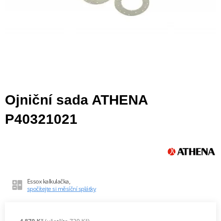
Ojniční sada ATHENA
P40321021
Essox kalkulačka,
spočítejte si měsíční splátky