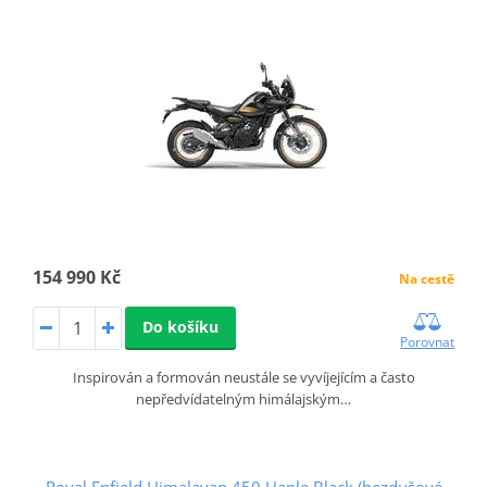
154 990 Kč
Na cestě
Do košíku
Porovnat
Inspirován a formován neustále se vyvíjejícím a často
nepředvídatelným himálajským…
Royal Enfield Himalayan 450 Hanle Black (bezdušové