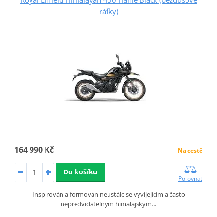
ráfky)
164 990 Kč
Na cestě
Do košíku
Porovnat
Inspirován a formován neustále se vyvíjejícím a často
nepředvídatelným himálajským…