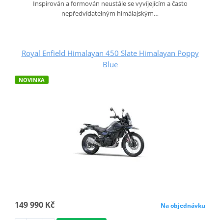
Inspirován a formován neustále se vyvíjejícím a často
nepředvídatelným himálajským…
Royal Enfield Himalayan 450 Slate Himalayan Poppy
Blue
NOVINKA
149 990 Kč
Na objednávku