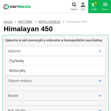
0
Hledat
Účet
Košík
Menu
Hledat
Domů
MOTORKY
ROYAL ENFIELD
Himalayan 450
Himalayan 450
Vyberte si váš motocykl a zobrazte si kompatibilní součástky:
Vyberte
Čtyřkolky
Značka
Motocykly
Objem motoru
Model
Rok výroby