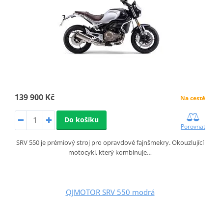
139 900 Kč
Na cestě
Do košíku
Porovnat
SRV 550 je prémiový stroj pro opravdové fajnšmekry. Okouzlující
motocykl, který kombinuje…
QJMOTOR SRV 550 modrá