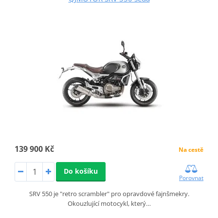
139 900 Kč
Na cestě
Do košíku
Porovnat
SRV 550 je "retro scrambler" pro opravdové fajnšmekry.
Okouzlující motocykl, který…