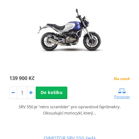
139 900 Kč
Na cestě
Do košíku
Porovnat
SRV 550 je "retro scrambler" pro opravdové fajnšmekry.
Okouzlující motocykl, který…
QJMOTOR SRV 550 šedá