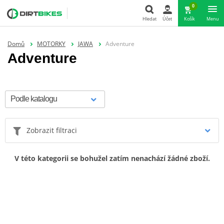
0
Hledat
Účet
Košík
Menu
Hledat
Domů
MOTORKY
JAWA
Adventure
Adventure
Zobrazit filtraci
V této kategorii se bohužel zatím nenachází žádné zboží.