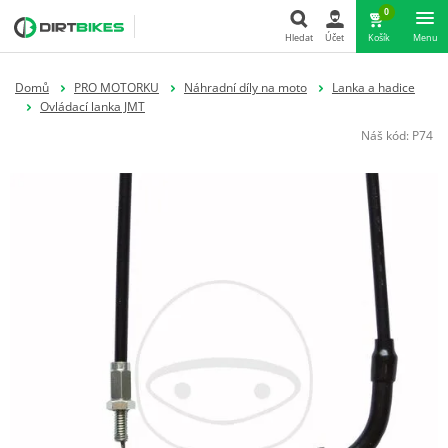
0
Hledat
Účet
Košík
Menu
Hledat
Domů
PRO MOTORKU
Náhradní díly na moto
Lanka a hadice
Ovládací lanka JMT
Náš kód:
P74