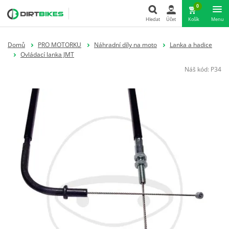
0
Hledat
Účet
Košík
Menu
Hledat
Domů
PRO MOTORKU
Náhradní díly na moto
Lanka a hadice
Ovládací lanka JMT
Náš kód:
P34