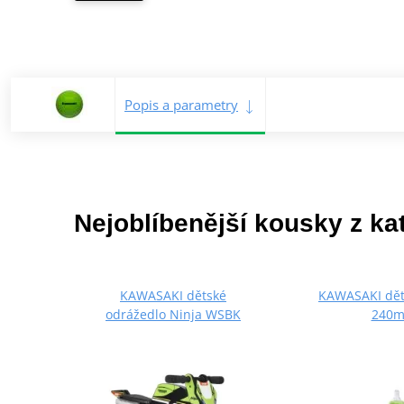
Popis a parametry
Nejoblíbenější kousky z ka
KAWASAKI dětské
KAWASAKI dět
odrážedlo Ninja WSBK
240m