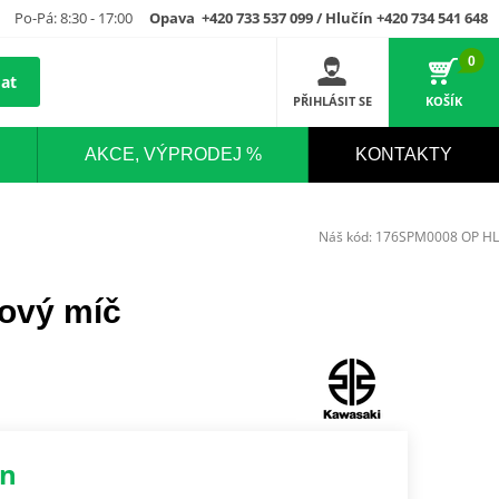
Po-Pá: 8:30 - 17:00
Opava +420 733 537 099 / Hlučín +420 734 541 648
0
at
PŘIHLÁSIT SE
KOŠÍK
AKCE, VÝPRODEJ %
KONTAKTY
Náš kód:
176SPM0008 OP HL
ový míč
en