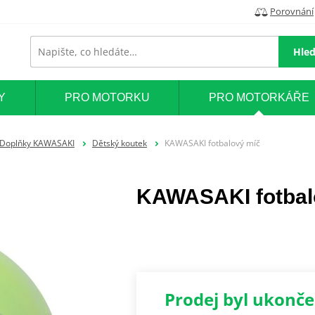
Porovnání
Hled
Y
PRO MOTORKU
PRO MOTORKÁŘE
Doplňky KAWASAKI
Dětský koutek
KAWASAKI fotbalový míč
KAWASAKI fotbal
Prodej byl ukonč