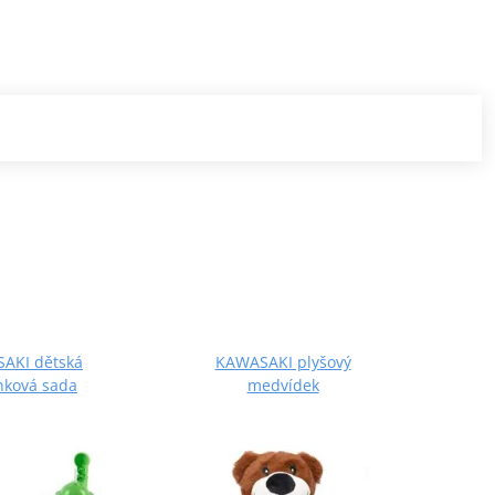
AKI dětská
KAWASAKI plyšový
KAWA
nková sada
medvídek