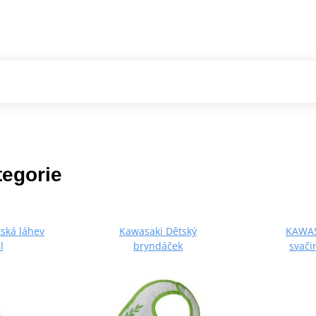
tegorie
ská láhev
Kawasaki Dětský
KAWAS
l
bryndáček
svači