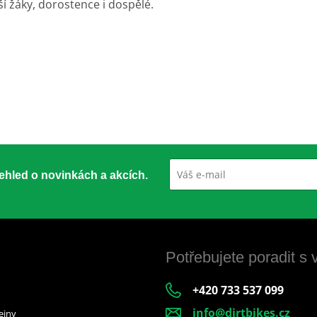
ší žáky, dorostence i dospělé.
přehled o novinkách a akcích.
Potřebujete poradit s
+420 733 537 099
info@dirtbikes.cz
ejny