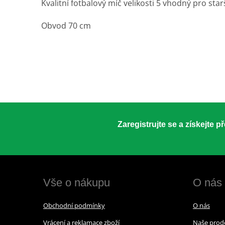
Kvalitní fotbalový míč velikosti 5 vhodný pro star
Obvod 70 cm
Zaregistrujte se a získejte 
Vše o nákupu
O nás
Obchodní podmínky
O nás
Vrácení a reklamace zboží
Naše prod