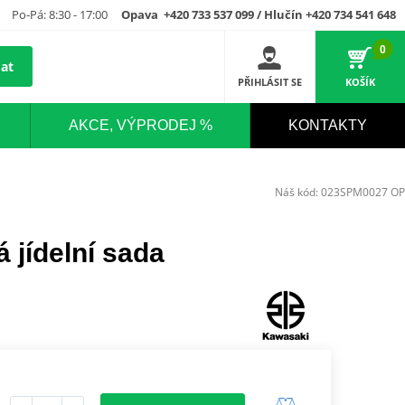
Po-Pá: 8:30 - 17:00
Opava +420 733 537 099 / Hlučín +420 734 541 648
0
at
PŘIHLÁSIT SE
KOŠÍK
AKCE, VÝPRODEJ %
KONTAKTY
Náš kód:
023SPM0027 OP
jídelní sada