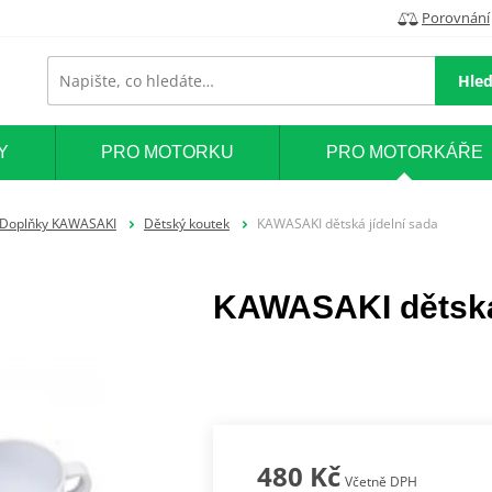
Porovnání
Hled
Y
PRO MOTORKU
PRO MOTORKÁŘE
Doplňky KAWASAKI
Dětský koutek
KAWASAKI dětská jídelní sada
KAWASAKI dětská 
480 Kč
Včetně DPH