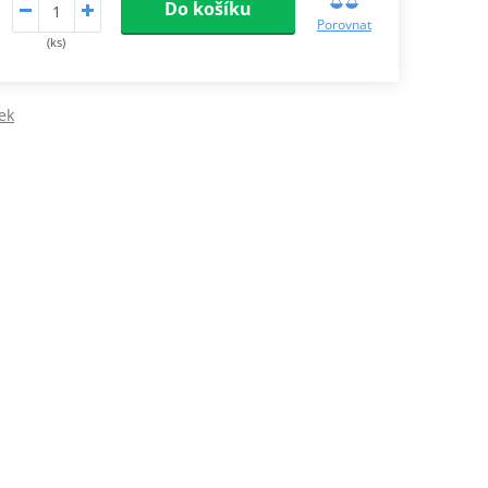
Do košíku
Porovnat
(ks)
ek