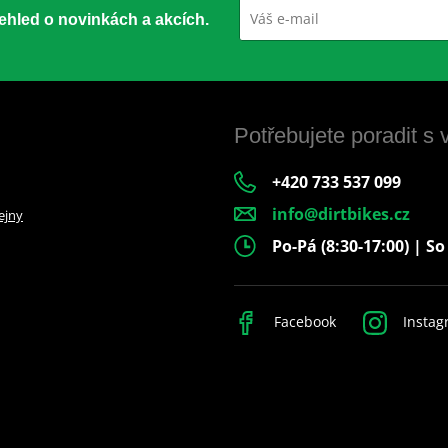
přehled o novinkách a akcích.
Potřebujete poradit s
+420 733 537 099
info@dirtbikes.cz
ejny
Po-Pá (8:30-17:00) | So
Facebook
Instag