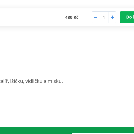
Do 
480 Kč
líř, lžičku, vidličku a misku.