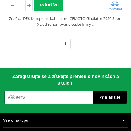
Do košíku
Porovnat
Značka: DFK Kompletní kabina pro CFMOTO Gladiator Z950 Sport
XL od renomované české firmy…
1
Zaregistrujte se a získejte přehled o novinkách a
akcích.
Přihlásit se
Vše o nákupu