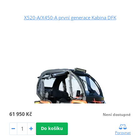
X520‑A/X450‑A první generace Kabina DFK
61 950 Kč
Není dostupné
Do košíku
Porovnat