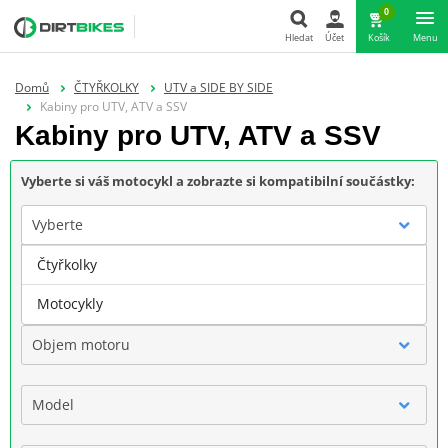
0
Hledat
Účet
Košík
Menu
Hledat
Domů
ČTYŘKOLKY
UTV a SIDE BY SIDE
Kabiny pro UTV, ATV a SSV
Kabiny pro UTV, ATV a SSV
Vyberte si váš motocykl a zobrazte si kompatibilní součástky:
Vyberte
Čtyřkolky
Značka
Motocykly
Objem motoru
Model