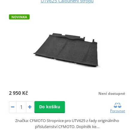
UTV625 Čalounění stropu
NOVINKA
2 950 Kč
Není dostupné
Do košíku
Porovnat
Značka: CFMOTO Stropnice pro UTV625 z řady originálního
příslušenství CFMOTO. Doplněk ke…