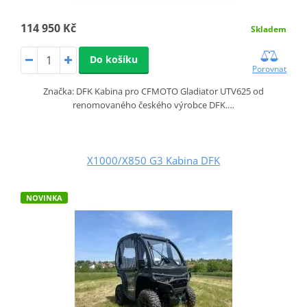
114 950 Kč
Skladem
Do košíku
Porovnat
Značka: DFK Kabina pro CFMOTO Gladiator UTV625 od
renomovaného českého výrobce DFK.…
X1000/X850 G3 Kabina DFK
NOVINKA