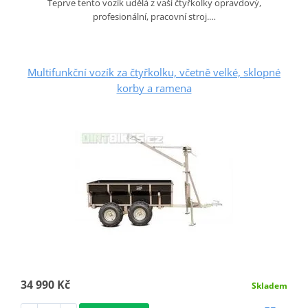
Teprve tento vozík udělá z vaší čtyřkolky opravdový,
profesionální, pracovní stroj.…
Multifunkční vozík za čtyřkolku, včetně velké, sklopné
korby a ramena
34 990 Kč
Skladem