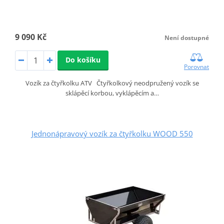
9 090 Kč
Není dostupné
Do košíku
Porovnat
Vozík za čtyřkolku ATV Čtyřkolkový neodpružený vozík se
sklápěcí korbou, vyklápěcím a…
Jednonápravový vozík za čtyřkolku WOOD 550