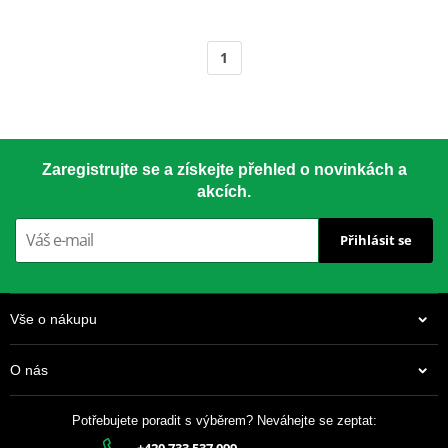
1
Zaregistrujte se a získejte přehled o novinkách a
akcích.
Přihlásit se
Vše o nákupu
O nás
Potřebujete poradit s výběrem? Neváhejte se zeptat:
+420 733 537 099