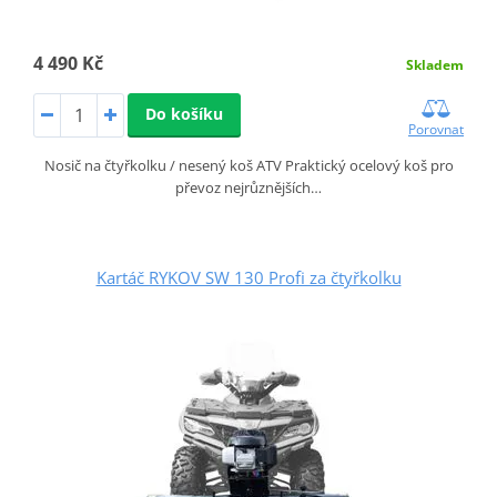
4 490 Kč
Skladem
Do košíku
Porovnat
Nosič na čtyřkolku / nesený koš ATV Praktický ocelový koš pro
převoz nejrůznějších…
Kartáč RYKOV SW 130 Profi za čtyřkolku