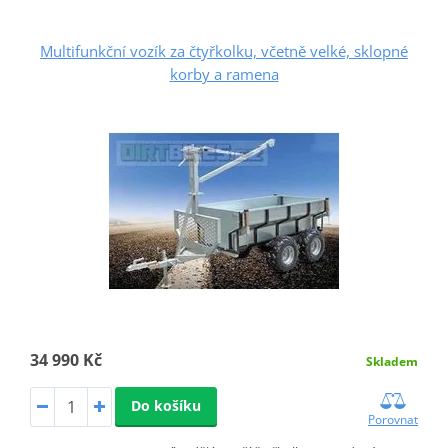
Multifunkční vozík za čtyřkolku, včetně velké, sklopné
korby a ramena
34 990 Kč
Skladem
Do košíku
Porovnat