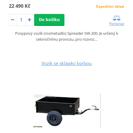
22 490 Kč
Expediční sklad
Do košíku
Porovnat
Posypový vozík (rozmetadlo) Spreader SW-200. Je určený k
celoročnímu provozu, pro rozvoz…
Vozík se sklápěcí korbou