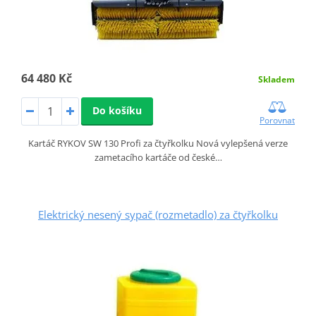
64 480 Kč
Skladem
Do košíku
Porovnat
Kartáč RYKOV SW 130 Profi za čtyřkolku Nová vylepšená verze
zametacího kartáče od české…
Elektrický nesený sypač (rozmetadlo) za čtyřkolku