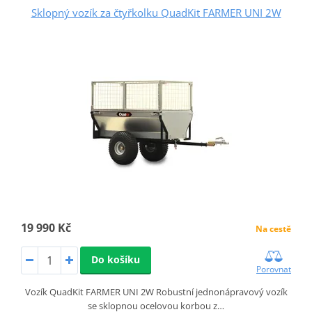
Sklopný vozík za čtyřkolku QuadKit FARMER UNI 2W
19 990 Kč
Na cestě
Do košíku
Porovnat
Vozík QuadKit FARMER UNI 2W Robustní jednonápravový vozík
se sklopnou ocelovou korbou z…