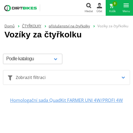
0
Hledat
Účet
Košík
Menu
Hledat
Domů
ČTYŘKOLKY
příslušenství na čtyřkolky
Vozíky za čtyřkolku
Vozíky za čtyřkolku
Zobrazit filtraci
Homologační sada QuadKit FARMER UNI 4W/PROFI 4W