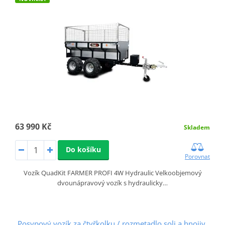
63 990 Kč
Skladem
Do košíku
Porovnat
Vozík QuadKit FARMER PROFI 4W Hydraulic Velkoobjemový
dvounápravový vozík s hydraulicky…
Posypový vozík za čtyřkolku / rozmetadlo soli a hnojiv,