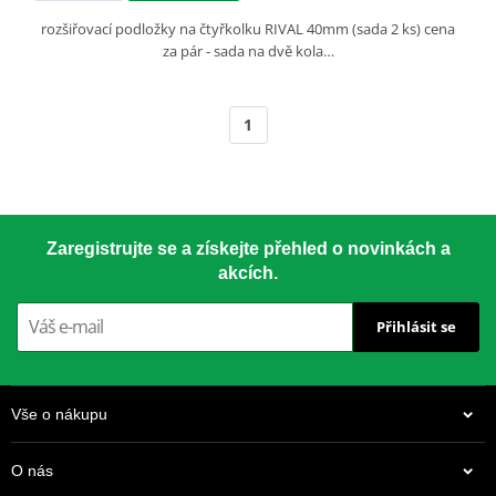
rozšiřovací podložky na čtyřkolku RIVAL 40mm (sada 2 ks) cena
za pár - sada na dvě kola…
1
Zaregistrujte se a získejte přehled o novinkách a
akcích.
Přihlásit se
Vše o nákupu
O nás