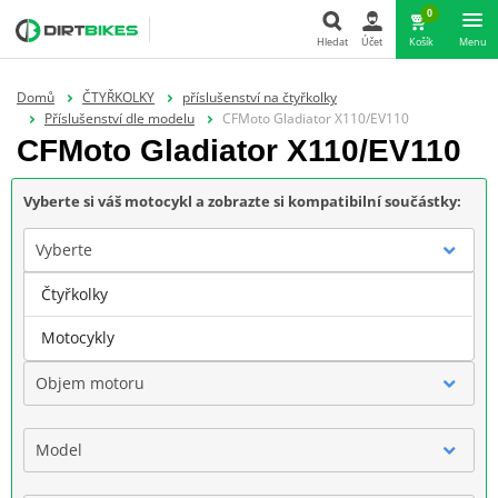
0
Hledat
Účet
Košík
Menu
Hledat
Domů
ČTYŘKOLKY
příslušenství na čtyřkolky
Příslušenství dle modelu
CFMoto Gladiator X110/EV110
CFMoto Gladiator X110/EV110
Vyberte si váš motocykl a zobrazte si kompatibilní součástky:
Vyberte
Čtyřkolky
Značka
Motocykly
Objem motoru
Model