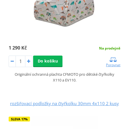
1 290 Kč
Na prodejně
Do košíku
Porovnat
Originální ochranná plachta CFMOTO pro dětské čtyřkolky
X110 a EV110.
rozšiřovací podložky na čtyřkolku 30mm 4x110 2 kusy
SLEVA 17%