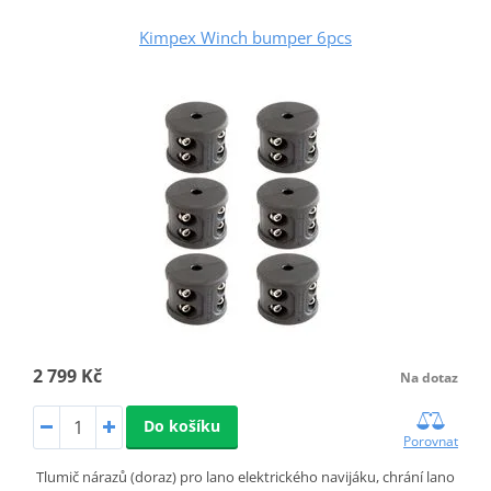
Kimpex Winch bumper 6pcs
2 799 Kč
Na dotaz
Do košíku
Porovnat
Tlumič nárazů (doraz) pro lano elektrického navijáku, chrání lano