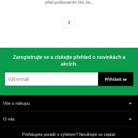
před poškozením tím, že…
1
Zaregistrujte se a získejte přehled o novinkách a
akcích.
Přihlásit se
Vše o nákupu
O nás
Potřebujete poradit s výběrem? Neváhejte se zeptat: