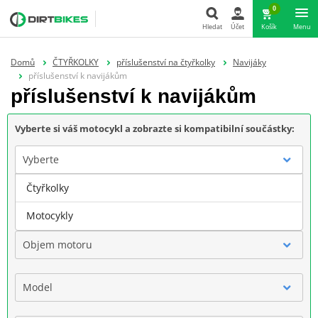
0
Hledat
Účet
Košík
Menu
Hledat
Domů
ČTYŘKOLKY
příslušenství na čtyřkolky
Navijáky
příslušenství k navijákům
příslušenství k navijákům
Vyberte si váš motocykl a zobrazte si kompatibilní součástky:
Vyberte
Čtyřkolky
Značka
Motocykly
Objem motoru
Model