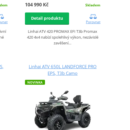
104 990 Kč
adem
Skladem
Detail produktu
ovnat
Porovnat
ivní
Linhai ATV 420 PROMAX EFI T3b Promax
tné
420 4x4 nabízí spolehlivý výkon, nezávislé
zavěšení…
S,
Linhai ATV 650L LANDFORCE PRO
EPS, T3b Camo
NOVINKA