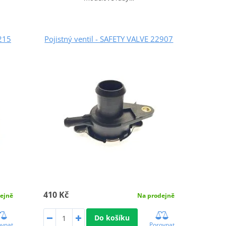
215
Pojistný ventil - SAFETY VALVE 22907
410 Kč
ejně
Na prodejně
Do košíku
ovnat
Porovnat