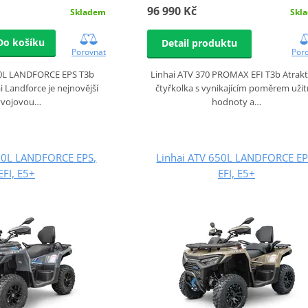
96 990 Kč
Skl
Skladem
Do košíku
Detail produktu
Por
Porovnat
Linhai ATV 370 PROMAX EFI T3b Atrakt
0L LANDFORCE EPS T3b
čtyřkolka s vynikajícím poměrem uži
ai Landforce je nejnovější
hodnoty a…
ývojovou…
550L LANDFORCE EPS,
Linhai ATV 650L LANDFORCE EP
EFI, E5+
EFI, E5+