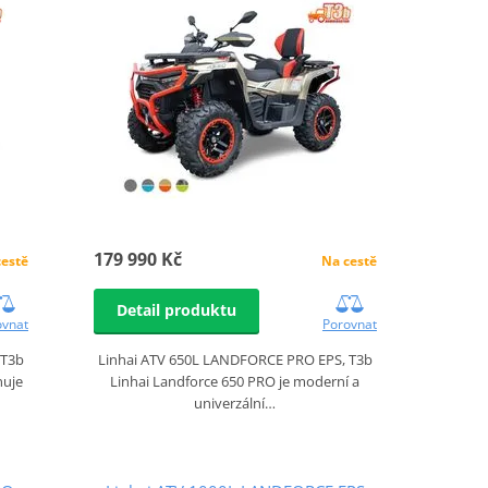
179 990 Kč
cestě
Na cestě
Detail produktu
ovnat
Porovnat
 T3b
Linhai ATV 650L LANDFORCE PRO EPS, T3b
nuje
Linhai Landforce 650 PRO je moderní a
univerzální…