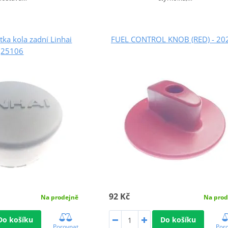
ytka kola zadní Linhai
FUEL CONTROL KNOB (RED) - 20
25106
92 Kč
Na prod
Na prodejně
Do košíku
Do košíku
Por
Porovnat