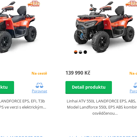
139 990 Kč
Na cestě
Na 
uktu
Detail produktu
Porovnat
Por
 LANDFORCE EPS, EFI, T3b
Linhai ATV 550L LANDFORCE EPS, ABS,
S ve verzi s elektrickým…
Model Landforce 550L EPS ABS kombi
osvědčenou…