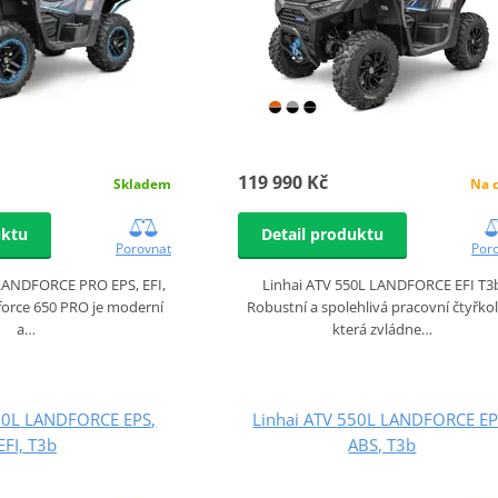
119 990 Kč
Na 
Skladem
Detail produktu
uktu
Por
Porovnat
Linhai ATV 550L LANDFORCE EFI T3
 LANDFORCE PRO EPS, EFI,
Robustní a spolehlivá pracovní čtyřkol
force 650 PRO je moderní
která zvládne…
a…
550L LANDFORCE EPS,
Linhai ATV 550L LANDFORCE EP
EFI, T3b
ABS, T3b