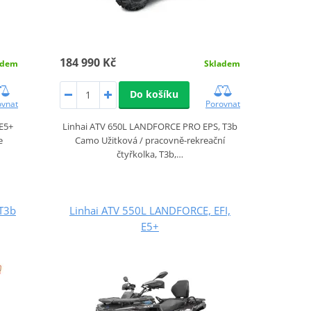
184 990 Kč
adem
Skladem
Do košíku
ovnat
Porovnat
 E5+
Linhai ATV 650L LANDFORCE PRO EPS, T3b
e
Camo Užitková / pracovně-rekreační
čtyřkolka, T3b,…
T3b
Linhai ATV 550L LANDFORCE, EFI,
E5+