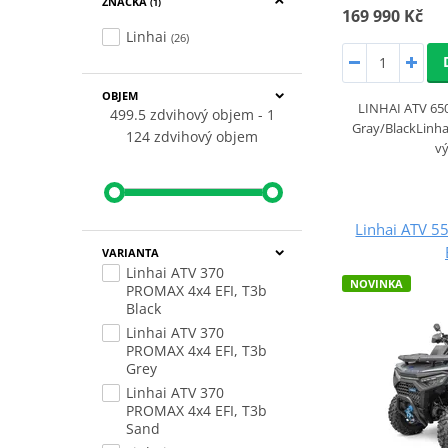
ZNAČKA
(1)
169 990 Kč
Linhai
(26)
OBJEM
LINHAI ATV 65
499.5 zdvihový objem
1
Gray/Black ​Linh
124 zdvihový objem
v
Linhai ATV 
VARIANTA
Linhai ATV 370
NOVINKA
PROMAX 4x4 EFI, T3b
Black
Linhai ATV 370
PROMAX 4x4 EFI, T3b
Grey
Linhai ATV 370
PROMAX 4x4 EFI, T3b
Sand