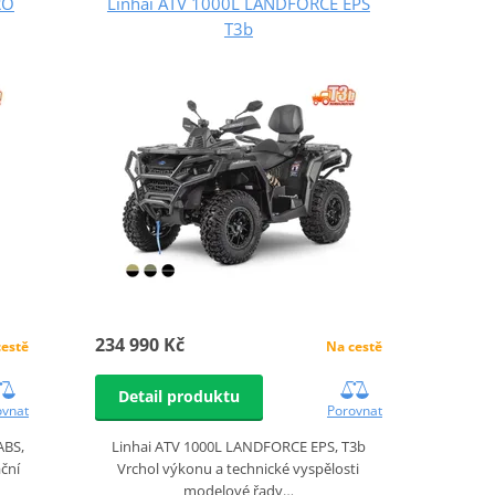
RO
Linhai ATV 1000L LANDFORCE EPS
T3b
234 990 Kč
cestě
Na cestě
Detail produktu
ovnat
Porovnat
ABS,
Linhai ATV 1000L LANDFORCE EPS, T3b
ční
Vrchol výkonu a technické vyspělosti
modelové řady…