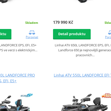
179 990 Kč
Skladem
Skl
uktu
Detail produktu
Porovnat
Por
 LANDFORCE EPS, EFI, E5+
Linhai ATV 650L LANDFORCE EPS, EFI,
S ve verzi s elektrickým…
Landforce 650 je nejnovější generac
pracovních…
650L LANDFORCE PRO
Linhai ATV 550L LANDFORCE EFI 
S, EFI, E5+