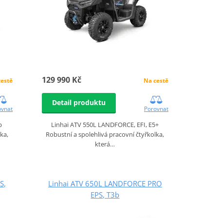
129 990 Kč
cestě
Na cestě
Detail produktu
ovnat
Porovnat
b
Linhai ATV 550L LANDFORCE, EFI, E5+
ka,
Robustní a spolehlivá pracovní čtyřkolka,
která…
S,
Linhai ATV 650L LANDFORCE PRO
EPS, T3b