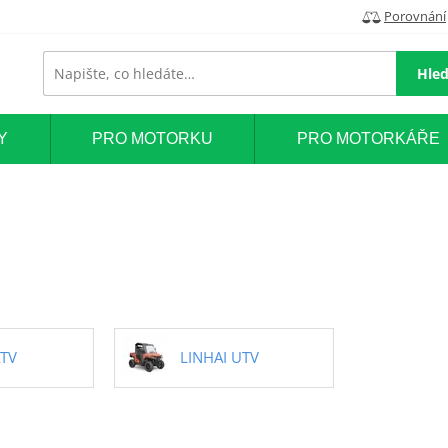
Porovnání
Hled
Y
PRO MOTORKU
PRO MOTORKÁŘE
ATV
LINHAI UTV