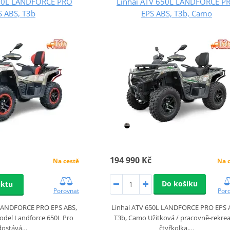
650L LANDFORCE PRO
Linhai ATV 650L LANDFORCE P
S ABS, T3b
EPS ABS, T3b, Camo
194 990 Kč
Na cestě
Na 
Do košíku
uktu
Porovnat
Por
 LANDFORCE PRO EPS ABS,
Linhai ATV 650L LANDFORCE PRO EPS 
odel Landforce 650L Pro
T3b, Camo Užitková / pracovně-rekrea
dostává…
čtyřkolka,…