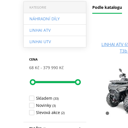
Podle katalogu
KATEGORIE
NÁHRADNÍ DÍLY
LINHAI ATV
LINHAI UTV
LINHAI ATV 
T3b
CENA
68 Kč
379 990 Kč
Skladem
(33)
Novinky
(3)
Slevová akce
(2)