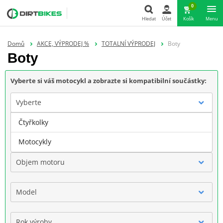
0
Hledat
Účet
Košík
Menu
Hledat
Domů
AKCE, VÝPRODEJ %
TOTALNÍ VÝPRODEJ
Boty
Boty
Vyberte si váš motocykl a zobrazte si kompatibilní součástky:
Vyberte
Čtyřkolky
Značka
Motocykly
Objem motoru
Model
Rok výroby