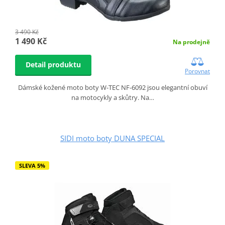
3 490 Kč
1 490 Kč
Na prodejně
Detail produktu
Porovnat
Dámské kožené moto boty W-TEC NF-6092 jsou elegantní obuví
na motocykly a skůtry. Na…
SIDI moto boty DUNA SPECIAL
SLEVA 5%