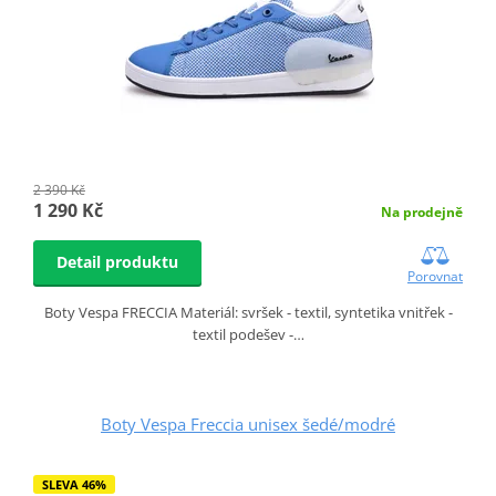
2 390 Kč
1 290 Kč
Na prodejně
Detail produktu
Porovnat
Boty Vespa FRECCIA Materiál: svršek - textil, syntetika vnitřek -
textil podešev -…
Boty Vespa Freccia unisex šedé/modré
SLEVA 46%