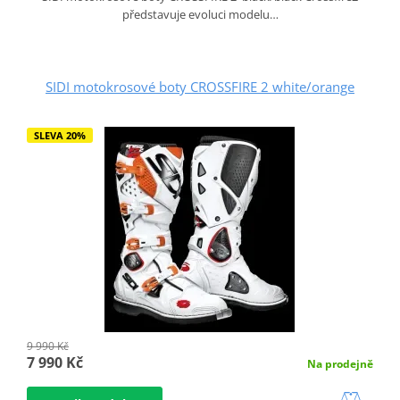
představuje evoluci modelu…
SIDI motokrosové boty CROSSFIRE 2 white/orange
SLEVA 20%
9 990 Kč
7 990 Kč
Na prodejně