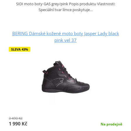
SIDI moto boty GAS grey/pink Popis produktu Vlastnosti:
Speciální tvar límce poskytuje…
BERING Dámské kožené moto boty Jasper Lady black
pink vel 37
SLEVA 43%
3 490 Kč
1 990 Kč
Na prodejně