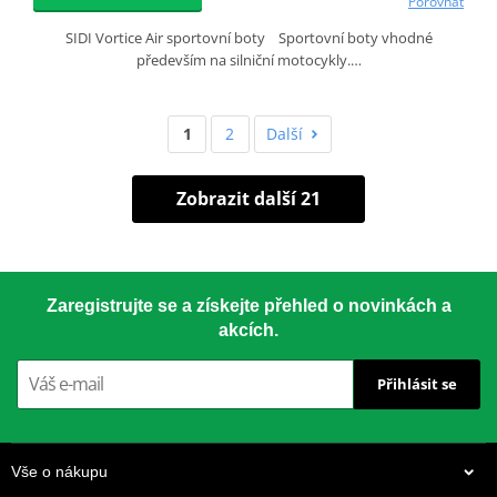
Porovnat
SIDI Vortice Air sportovní boty Sportovní boty vhodné
především na silniční motocykly.…
1
2
Další
Zobrazit další 21
Zaregistrujte se a získejte přehled o novinkách a
akcích.
Přihlásit se
Vše o nákupu