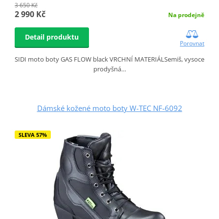
3 650 Kč
2 990 Kč
Na prodejně
Detail produktu
Porovnat
SIDI moto boty GAS FLOW black VRCHNÍ MATERIÁLSemiš, vysoce
prodyšná…
Dámské kožené moto boty W-TEC NF-6092
SLEVA 57%