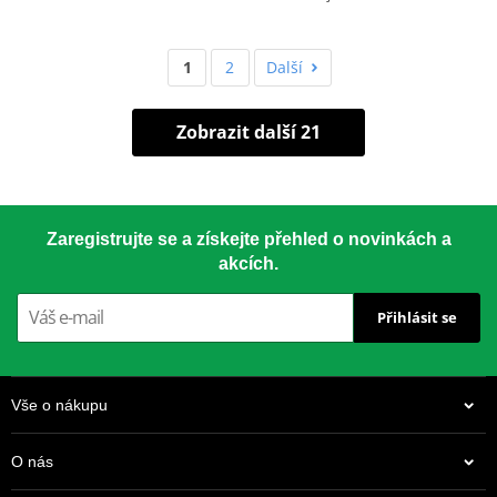
1
2
Další
Zobrazit další 21
Zaregistrujte se a získejte přehled o novinkách a
akcích.
Přihlásit se
Vše o nákupu
O nás