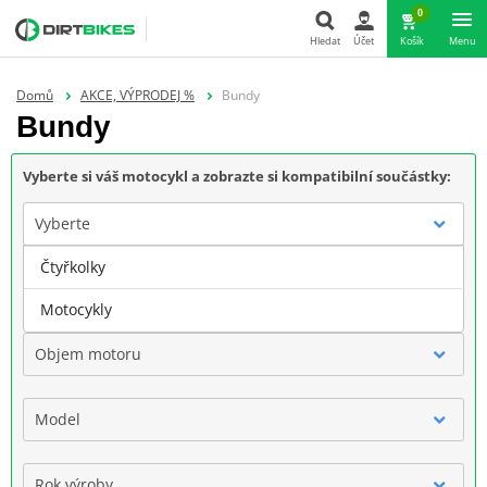
0
Hledat
Účet
Košík
Menu
Hledat
Domů
AKCE, VÝPRODEJ %
Bundy
Bundy
Vyberte si váš motocykl a zobrazte si kompatibilní součástky:
Vyberte
Čtyřkolky
Značka
Motocykly
Objem motoru
Model
Rok výroby