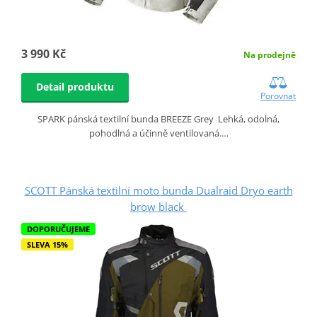
3 990 Kč
Na prodejně
Detail produktu
Porovnat
SPARK pánská textilní bunda BREEZE Grey Lehká, odolná,
pohodlná a účinně ventilovaná.…
SCOTT Pánská textilní moto bunda Dualraid Dryo earth
brow black
DOPORUČUJEME
SLEVA 15%