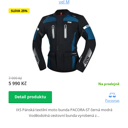
vel M
SLEVA 25%
7 999 Kč
5 990 Kč
Na prodejně
Detail produktu
Porovnat
IXS Pánská textilní moto bunda PACORA-ST černá modrá
Voděodolná cestovní bunda vyrobená z…