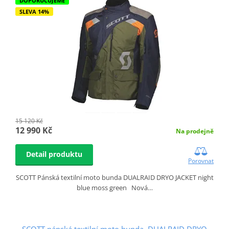
DOPORUČUJEME
SLEVA 14%
15 120 Kč
12 990 Kč
Na prodejně
Detail produktu
Porovnat
SCOTT Pánská textilní moto bunda DUALRAID DRYO JACKET night
blue moss green Nová…
SCOTT pánská textilní moto bunda DUALRAID DRYO