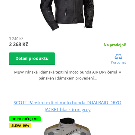
3 240 Kč
2 268 Kč
Na prodejně
Detail produktu
Porovnat
MBW Pánská i dámská textilní moto bunda AIR DRY černá v
pánskén i dámském provedení…
SCOTT Pánská textilní moto bunda DUALRAID DRYO
JACKET black iron grey
DOPORUČUJEME
SLEVA 19%