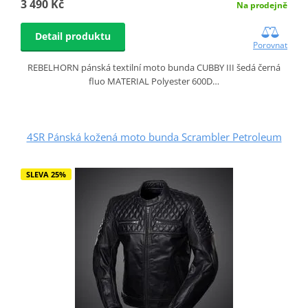
3 490 Kč
Na prodejně
Detail produktu
Porovnat
REBELHORN pánská textilní moto bunda CUBBY III šedá černá
fluo MATERIAL Polyester 600D…
4SR Pánská kožená moto bunda Scrambler Petroleum
SLEVA 25%