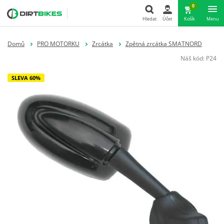
0
Hledat
Účet
Košík
Menu
Hledat
Domů
PRO MOTORKU
Zrcátka
Zpětná zrcátka SMATNORD
Náš kód:
P24
SLEVA 60%