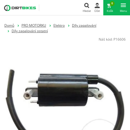
0
Hledat
Účet
Košík
Menu
Hledat
Domů
PRO MOTORKU
Elektro
Díly zapalování
Díly zapalování ostatní
Náš kód:
P16606