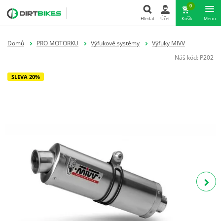
0
Hledat
Účet
Košík
Menu
Hledat
Domů
PRO MOTORKU
Výfukové systémy
Výfuky MIVV
Náš kód:
P202
SLEVA 20%