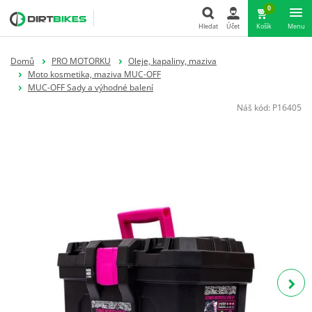
0
Hledat
Účet
Košík
Menu
Hledat
Domů
PRO MOTORKU
Oleje, kapaliny, maziva
Moto kosmetika, maziva MUC-OFF
MUC-OFF Sady a výhodné balení
Náš kód:
P16405