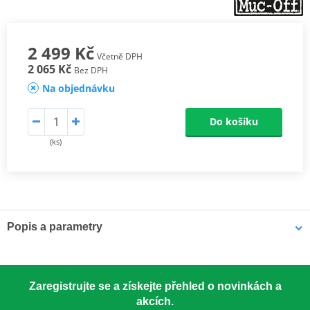
2 499 Kč
Včetně DPH
2 065 Kč
Bez DPH
Na objednávku
Do košíku
(ks)
Popis a parametry
Ultimate Motorcycle Cleaning Kit od Muc-Off pokrývá vše potřebné
pro čištění a ochranu vašeho motocyklu. Tato sada není určena
pouze pro jeden styl jízdy – obsahuje vše nezbytné jak pro silniční,
Zaregistrujte se a získejte přehled o novinkách a
tak terénní použití. Sada obsahuje oceňovaný čistič motocyklů,
akcích.